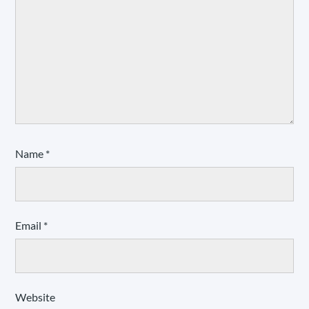
Name
*
Email
*
Website