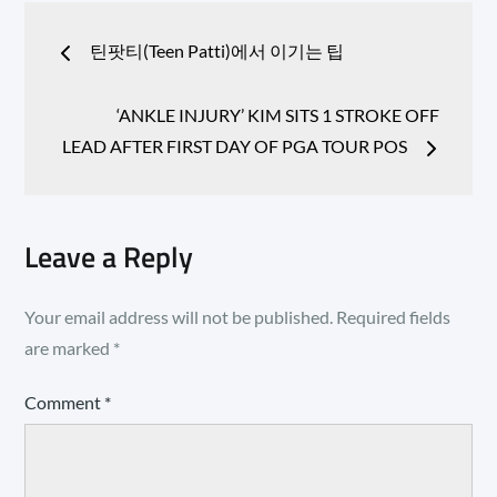
Post
틴팟티(Teen Patti)에서 이기는 팁
navigation
‘ANKLE INJURY’ KIM SITS 1 STROKE OFF
LEAD AFTER FIRST DAY OF PGA TOUR POS
Leave a Reply
Your email address will not be published.
Required fields
are marked
*
Comment
*