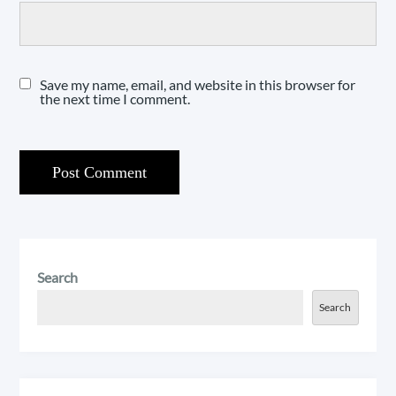
Save my name, email, and website in this browser for
the next time I comment.
Search
Search