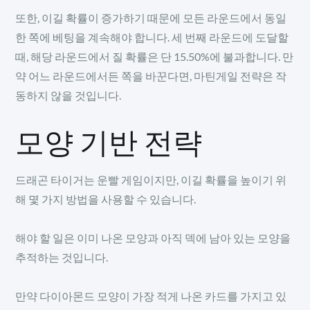
또한, 이길 확률이 증가하기 때문에 모든 라운드에서 동일
한 쪽에 베팅을 계속해야 합니다. 세 번째 라운드에 도달할
때, 해당 라운드에서 질 확률은 단 15.50%에 불과합니다. 만
약 어느 라운드에서든 쪽을 바꾼다면, 마틴게일 전략은 작
동하지 않을 것입니다.
모양 기반 전략
드래곤 타이거는 운빨 게임이지만, 이길 확률을 높이기 위
해 몇 가지 방법을 사용할 수 있습니다.
해야 할 일은 이미 나온 모양과 아직 덱에 남아 있는 모양을
추적하는 것입니다.
만약 다이아몬드 모양이 가장 적게 나온 카드를 가지고 있