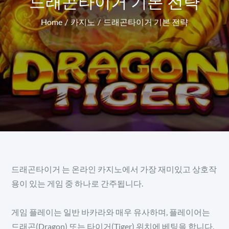
드래곤타이거 기본 전략
Home
카지노
드래곤타이거 기본 전략
드래곤타이거 는 온라인 카지노에서 가장 재미있고 상호작
용이 있는 게임 중 하나로 간주됩니다.
게임 플레이는 일반 바카라와 매우 유사하며, 플레이어는
드래곤(Dragon) 또는 타이거(Tiger) 위치에 베팅을 합니다.