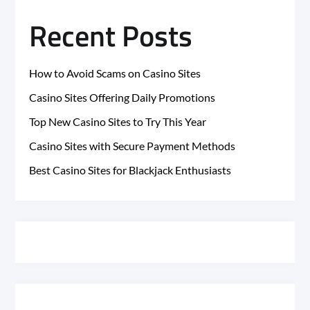
Recent Posts
How to Avoid Scams on Casino Sites
Casino Sites Offering Daily Promotions
Top New Casino Sites to Try This Year
Casino Sites with Secure Payment Methods
Best Casino Sites for Blackjack Enthusiasts