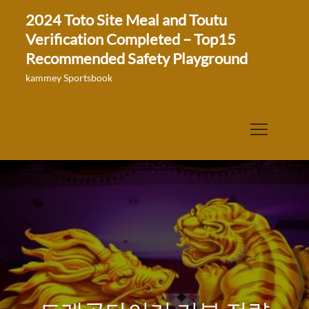
Skip
2024 Toto Site Meal and Toutu
to
Verification Completed – Top15
content
Recommended Safety Playground
kammey Sportsbook