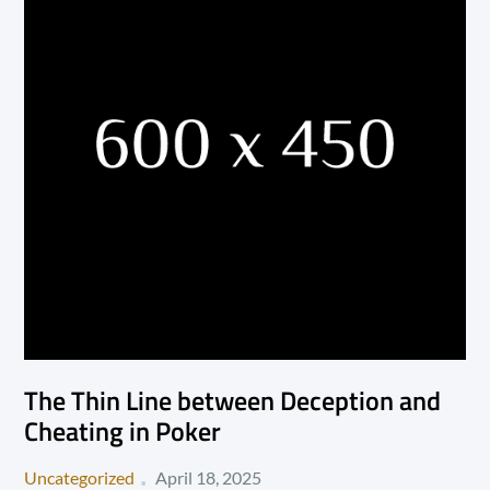
The Thin Line between Deception and
Cheating in Poker
Posted
Uncategorized
April 18, 2025