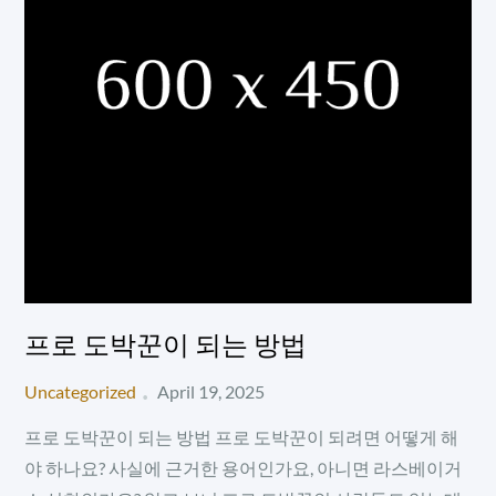
프로 도박꾼이 되는 방법
Posted
Uncategorized
April 19, 2025
on
프로 도박꾼이 되는 방법 프로 도박꾼이 되려면 어떻게 해
야 하나요? 사실에 근거한 용어인가요, 아니면 라스베이거