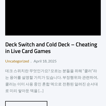
Deck Switch and Cold Deck – Cheating
in Live Card Games
Posted
Uncategorized
April 18, 2025
on
데크 스위치란 무엇인가요? 모르는 분들을 위해 “쿨러”라
는 용어를 설명할 가치가 있습니다. 부정행위와 관련하여,
쿨러는 이미 사용 중인 혼합 덱으로 전환된 알려진 순서대
로 미리 쌓아둔 덱을 […]