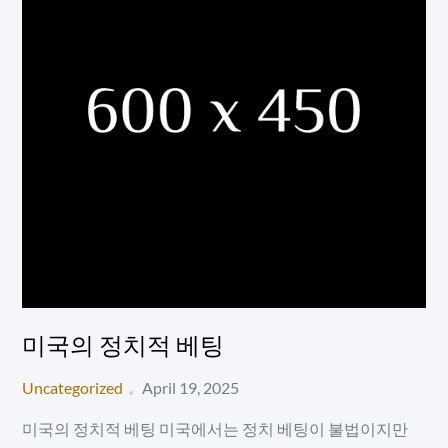
미국의 정치적 베팅
Posted
Uncategorized
April 19, 2025
on
미국의 정치적 베팅 미국에서는 정치 베팅이 불법이지만