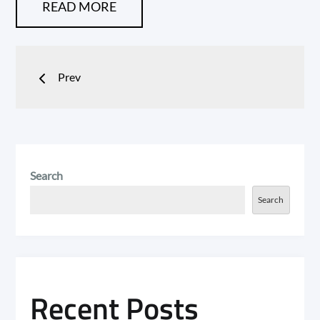
READ MORE
Posts
Prev
navigation
Search
Search
Recent Posts