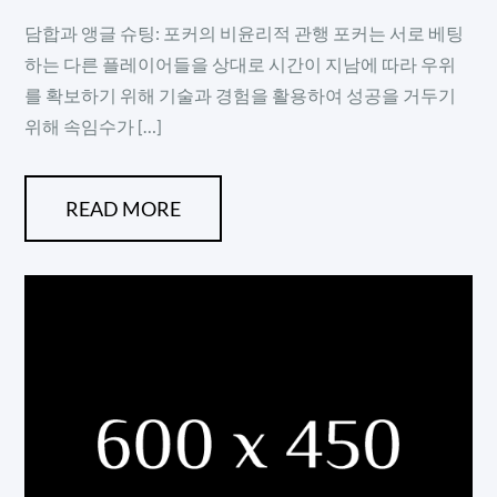
on
담합과 앵글 슈팅: 포커의 비윤리적 관행 포커는 서로 베팅
하는 다른 플레이어들을 상대로 시간이 지남에 따라 우위
를 확보하기 위해 기술과 경험을 활용하여 성공을 거두기
위해 속임수가 […]
READ MORE