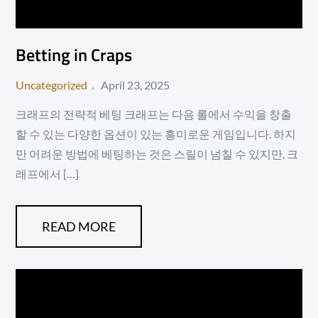
Betting in Craps
Posted
Uncategorized
April 23, 2025
on
크래프의 전략적 베팅 크래프는 다음 롤에서 수익을 창출
할 수 있는 다양한 옵션이 있는 흥미로운 게임입니다. 하지
만 어려운 방법에 베팅하는 것은 스릴이 넘칠 수 있지만, 크
래프에서 […]
READ MORE