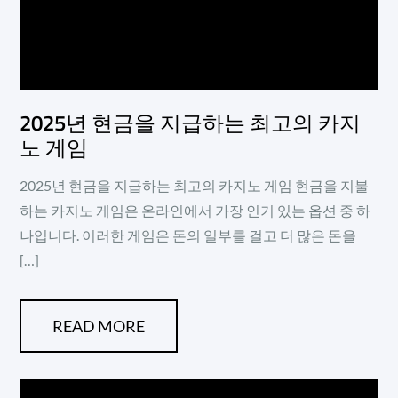
2025년 현금을 지급하는 최고의 카지
노 게임
2025년 현금을 지급하는 최고의 카지노 게임 현금을 지불
하는 카지노 게임은 온라인에서 가장 인기 있는 옵션 중 하
나입니다. 이러한 게임은 돈의 일부를 걸고 더 많은 돈을
[…]
READ MORE