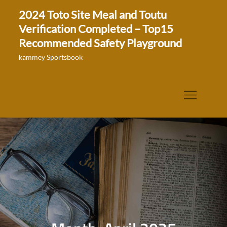
Skip
2024 Toto Site Meal and Toutu
to
Verification Completed – Top15
content
Recommended Safety Playground
kammey Sportsbook