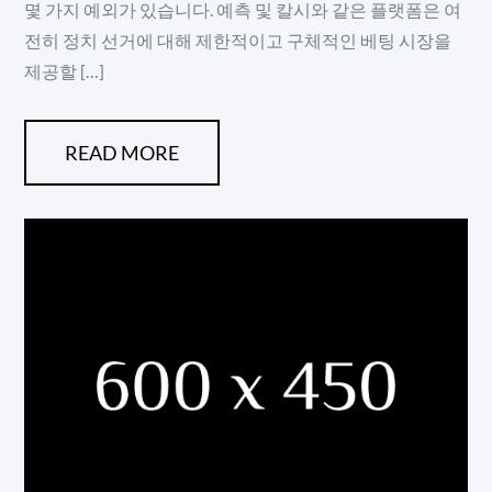
몇 가지 예외가 있습니다. 예측 및 칼시와 같은 플랫폼은 여
전히 정치 선거에 대해 제한적이고 구체적인 베팅 시장을
제공할 […]
READ MORE