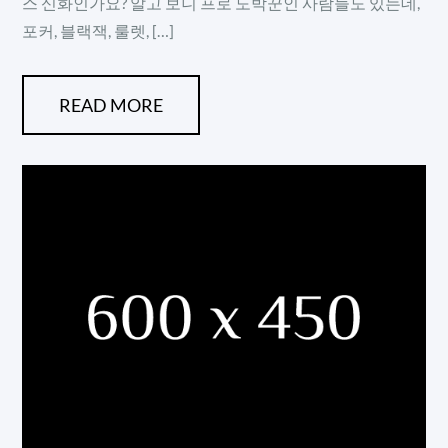
스 신화인가요? 알고 보니 프로 도박꾼인 사람들도 있는데,
포커, 블랙잭, 룰렛, […]
READ MORE