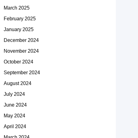
March 2025
February 2025
January 2025
December 2024
November 2024
October 2024
September 2024
August 2024
July 2024
June 2024
May 2024
April 2024
March 2024