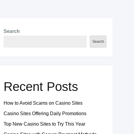
Search
Search
Recent Posts
How to Avoid Scams on Casino Sites
Casino Sites Offering Daily Promotions
Top New Casino Sites to Try This Year