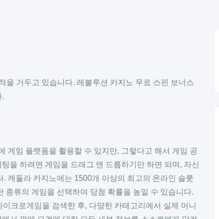
적을 거두고 있습니다. 레볼루션 카지노 무료 스핀 보너스
.
 게임 플랫폼을 활용할 수 있지만, 그렇다고 해서 게임 공
팅을 하려면 게임을 드래그 앤 드롭하기만 하면 되며, 자신
. 캐둘라 카지노에는 1500개 이상의 최고의 온라인 슬롯
한 종류의 게임을 선택하여 당첨 확률을 높일 수 있습니다.
 마이크로게임을 검색한 후, 다양한 카테고리에서 실제 머니