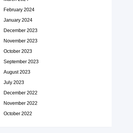
February 2024
January 2024
December 2023
November 2023
October 2023
September 2023
August 2023
July 2023
December 2022
November 2022
October 2022