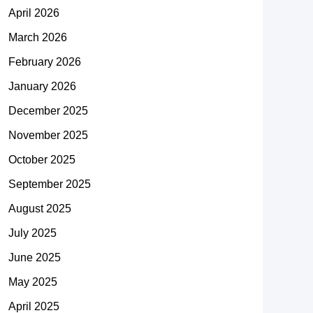
April 2026
March 2026
February 2026
January 2026
December 2025
November 2025
October 2025
September 2025
August 2025
July 2025
June 2025
May 2025
April 2025