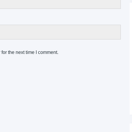
for the next time I comment.