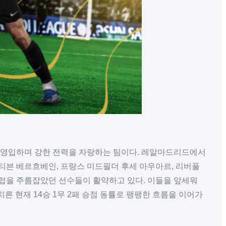
 영입하며 강한 전력을 자랑하는 팀이다. 레알마드리드에서
븐 베르흐베인, 프랑스 미드필더 후세 아우아르, 리버풀
유럽을 주름잡았던 선수들이 활약하고 있다. 이들을 앞세워
치른 현재 14승 1무 2패 승점 동률로 팽팽한 흐름을 이어가