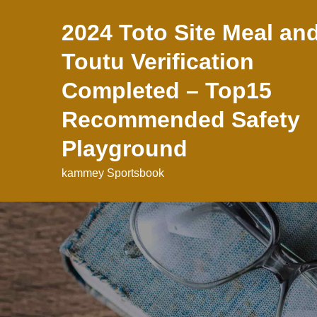
Skip
2024 Toto Site Meal an
to
content
Toutu Verification
Completed – Top15
Recommended Safety
Playground
kammey Sportsbook