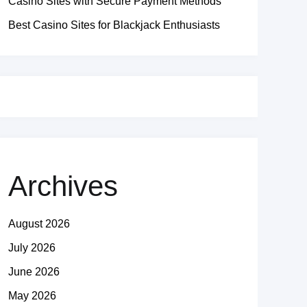
Casino Sites with Secure Payment Methods
Best Casino Sites for Blackjack Enthusiasts
Archives
August 2026
July 2026
June 2026
May 2026