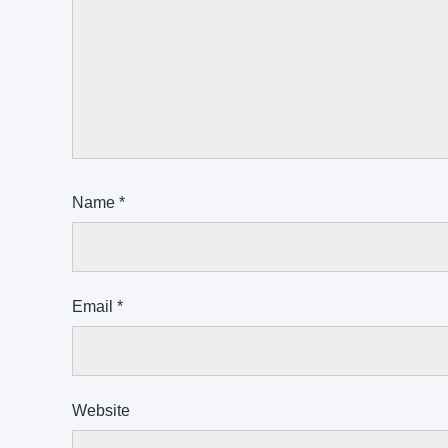
Name
*
Email
*
Website