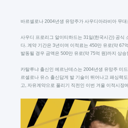
바르셀로나 2004년생 유망주가 사우디아라비아 무대
사우디 프로리그 알이티하드는 31일(한국시간) 공식 
다. 계약 기간은 3년이며 이적료는 450만 유로(약 6
발동될 경우 금액은 500만 유로(약 75억 원)까지 상승
카탈루냐 출신인 에르난데스는 2004년생 유망주 미드
르셀로나 유스 출신답게 발 기술이 뛰어나고 패싱력도
고, 자유계약으로 풀리기 직전인 이번 겨울 이적시장