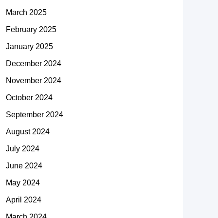
March 2025
February 2025
January 2025
December 2024
November 2024
October 2024
September 2024
August 2024
July 2024
June 2024
May 2024
April 2024
March 2024