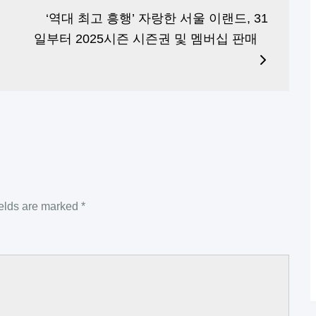
‘역대 최고 흥행’ 자랑한 서울 이랜드, 31
일부터 2025시즌 시즌권 및 멤버십 판매
ields are marked
*