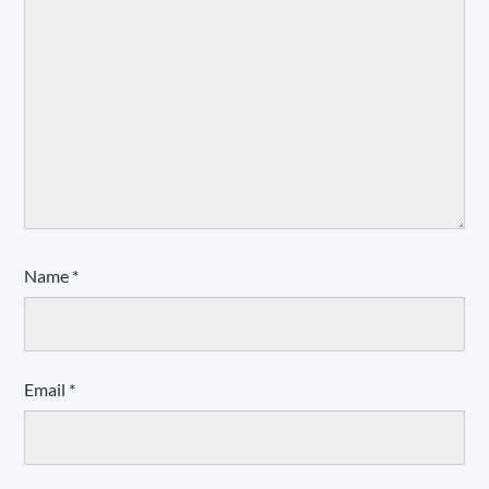
Name
*
Email
*