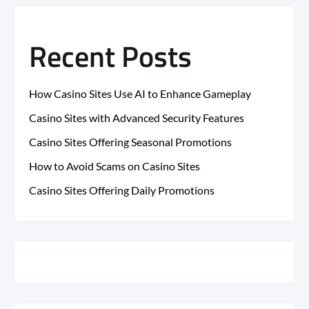
Recent Posts
How Casino Sites Use AI to Enhance Gameplay
Casino Sites with Advanced Security Features
Casino Sites Offering Seasonal Promotions
How to Avoid Scams on Casino Sites
Casino Sites Offering Daily Promotions