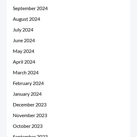
September 2024
August 2024
July 2024
June 2024
May 2024
April 2024
March 2024
February 2024
January 2024
December 2023
November 2023
October 2023
September 2023