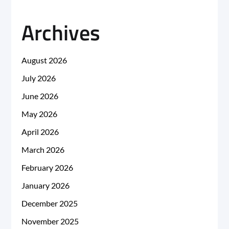
Archives
August 2026
July 2026
June 2026
May 2026
April 2026
March 2026
February 2026
January 2026
December 2025
November 2025