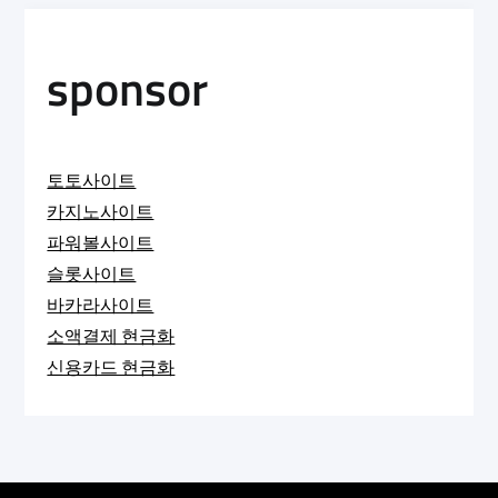
sponsor
토토사이트
카지노사이트
파워볼사이트
슬롯사이트
바카라사이트
소액결제 현금화
신용카드 현금화