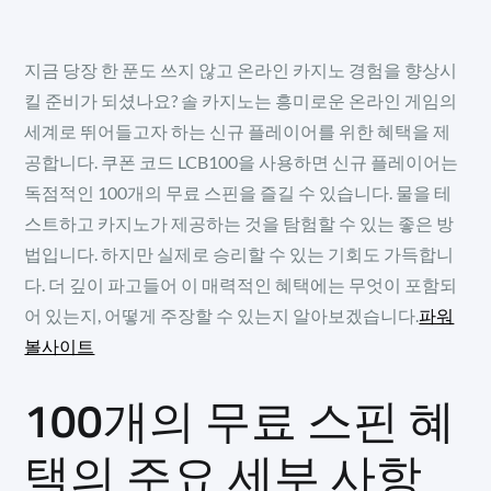
지금 당장 한 푼도 쓰지 않고 온라인 카지노 경험을 향상시
킬 준비가 되셨나요? 솔 카지노는 흥미로운 온라인 게임의
세계로 뛰어들고자 하는 신규 플레이어를 위한 혜택을 제
공합니다. 쿠폰 코드 LCB100을 사용하면 신규 플레이어는
독점적인 100개의 무료 스핀을 즐길 수 있습니다. 물을 테
스트하고 카지노가 제공하는 것을 탐험할 수 있는 좋은 방
법입니다. 하지만 실제로 승리할 수 있는 기회도 가득합니
다. 더 깊이 파고들어 이 매력적인 혜택에는 무엇이 포함되
어 있는지, 어떻게 주장할 수 있는지 알아보겠습니다.
파워
볼사이트
100개의 무료 스핀 혜
택의 주요 세부 사항