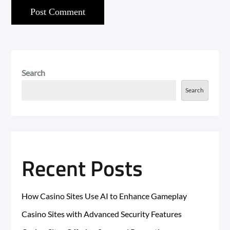
Search
Search
Recent Posts
How Casino Sites Use AI to Enhance Gameplay
Casino Sites with Advanced Security Features