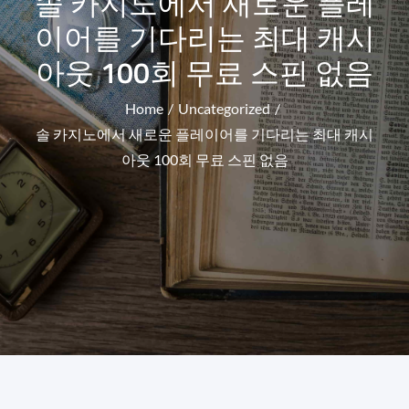
솔 카지노에서 새로운 플레
이어를 기다리는 최대 캐시
아웃 100회 무료 스핀 없음
Home
Uncategorized
솔 카지노에서 새로운 플레이어를 기다리는 최대 캐시
아웃 100회 무료 스핀 없음