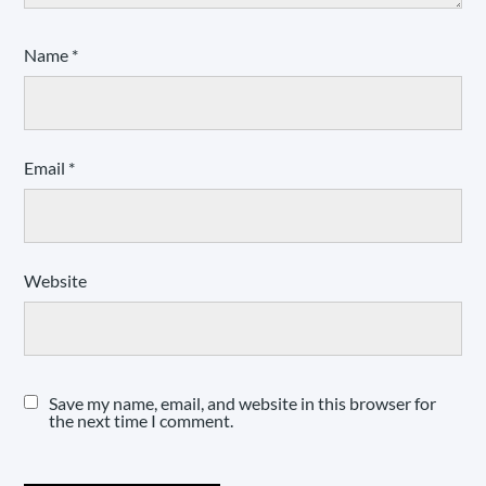
Name
*
Email
*
Website
Save my name, email, and website in this browser for
the next time I comment.