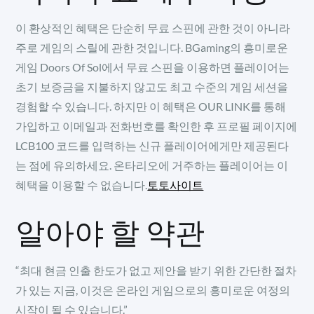
이 환상적인 혜택은 단순히 무료 스핀에 관한 것이 아니라
주로 게임의 스릴에 관한 것입니다. BGaming의 흥미로운
게임 Doors Of Sol에서 무료 스핀을 이용하면 플레이어는
초기 보증금을 지불하지 않고도 최고 수준의 게임 세션을
경험할 수 있습니다. 하지만 이 혜택은 OUR LINK를 통해
가입하고 이메일과 전화번호를 확인한 후 프로필 페이지에
LCB100 코드를 입력하는 신규 플레이어에게만 제공된다
는 점에 유의하세요. 온타리오에 거주하는 플레이어는 이
혜택을 이용할 수 없습니다.
토토사이트
알아야 할 약관
“최대 현금 인출 한도가 없고 제안을 받기 위한 간단한 절차
가 있는 지금, 이것은 온라인 게임으로의 흥미로운 여정의
시작이 될 수 있습니다.”