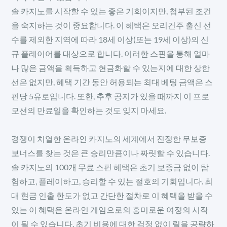
솔 카지노를 시작할 수 있는 좋은 기회이지만, 첨부된 조건
을 숙지하는 것이 중요합니다. 이 혜택은 오리건주 출신 선
수를 제외한 지역에 따라 18세 이상(또는 19세 이상)의 신
규 플레이어를 대상으로 합니다. 이러한 스핀을 통해 얼마
나 많은 금액을 획득하고 현금화할 수 있는지에 대한 상한
선은 없지만, 혜택 기간 동안 허용되는 최대 베팅 금액은 스
핀당 5유로입니다. 또한, 추후 공지가 있을 때까지 이 프로
모션의 만료일을 확인하는 것도 잊지 마세요.
경쟁이 치열한 온라인 카지노의 세계에서 진정한 무보증
보너스를 찾는 것은 큰 승리만큼이나 짜릿할 수 있습니다.
솔 카지노의 100개 무료 스핀 혜택은 초기 보증금 없이 탐
험하고, 플레이하고, 승리할 수 있는 절호의 기회입니다. 최
대 현금 인출 한도가 없고 간단한 절차로 이 혜택을 받을 수
있는 이 혜택은 온라인 게임으로의 흥미로운 여정의 시작
이 될 수 있습니다. 초기 비용에 대한 걱정 없이 릴을 공략하