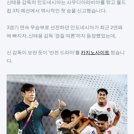
신태용 감독의 인도네시아는 사우디아라비아를 꺾고 월드
컵 3차 예선에서 역사적인 첫 승을 신고했습니다.
3경기 연속 무승부로 선전하던 인도네시아가 최근 2연패
에 빠지자, 신태용 감독 ‘경질 여론’까지 등장했었는데,
신 감독이 보란 듯이 ‘반전 드라마’를
카지노사이트
썼습니
다.