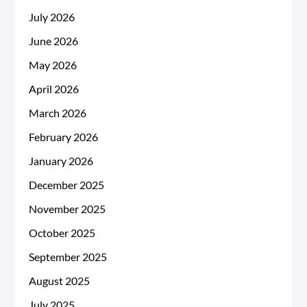
July 2026
June 2026
May 2026
April 2026
March 2026
February 2026
January 2026
December 2025
November 2025
October 2025
September 2025
August 2025
July 2025