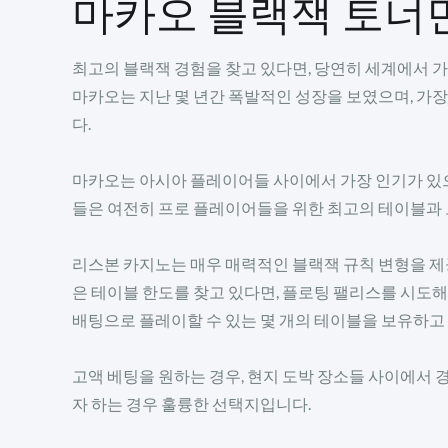
마카오 블랙잭 토너
최고의 블랙잭 경험을 찾고 있다면, 당연히 세계에서 가
마카오는 지난 몇 년간 폭발적인 성장을 보였으며, 가
다.
마카오는 아시아 플레이어들 사이에서 가장 인기가 있으
들은 여전히 프로 플레이어들을 위한 최고의 테이블과
리스본 카지노는 매우 매력적인 블랙잭 규칙 변형을 제공합
은 테이블 한도를 찾고 있다면, 플로팅 팰리스를 시도
배팅으로 플레이할 수 있는 몇 개의 테이블을 보유하고
고액 베팅을 원하는 경우, 현지 도박 장소들 사이에서 
자 하는 경우 훌륭한 선택지입니다.