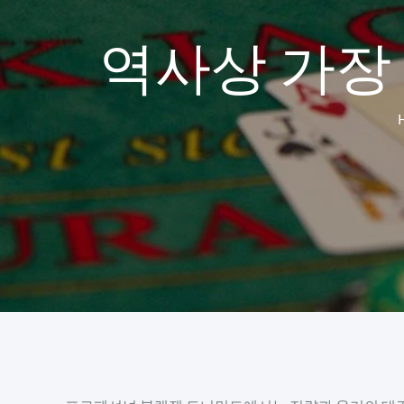
역사상 가장