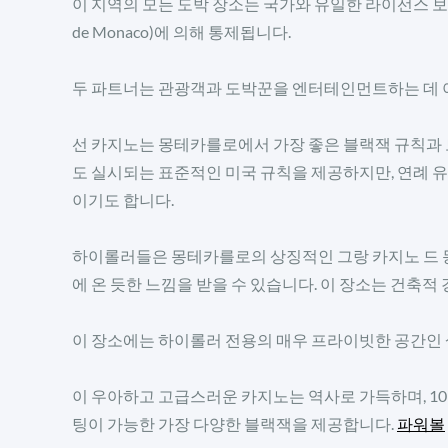
이 지역의 모든 도박 장소는 국가와 유일한 라이선스 보유자인 몬
de Monaco)에 의해 통제됩니다.
두 파트너는 관광객과 도박꾼을 엔터테인먼트하는 데 아
선 카지노는 몽테카를로에서 가장 좋은 블랙잭 규칙과
도 실시되는 표준적인 미국 규칙을 제공하지만, 연례 
이기도 합니다.
하이롤러들은 몽테카를로의 상징적인 그랑 카지노 드 몽테카를로(L
에 온 듯한 느낌을 받을 수 있습니다. 이 장소는 건축
이 장소에는 하이롤러 전용의 매우 프라이빗한 공간인 살롱 앙
이 우아하고 고급스러운 카지노는 역사로 가득하며, 10 프랑(
팅이 가능한 가장 다양한 블랙잭을 제공합니다.
파워볼