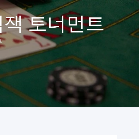
랙잭 토너먼트
트