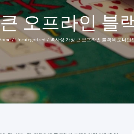
 큰 오프라인 블
Home
Uncategorized
역사상 가장 큰 오프라인 블랙잭 토너먼