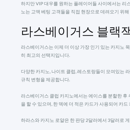
하지만 VIP 대우를 원하는 플레이어들 사이에서는 리스
노는 고액 베팅 고객들을 직접 현장으로 데려오기 위해
라스베이거스 블랙잭
라스베이거스는 이제 더 이상 가장 인기 있는 카지노
히 최고의 선택지입니다.
다양한 카지노, 나이트 클럽, 레스토랑들이 모여있는
규칙 변형을 제공합니다.
라스베이거스 클럽 카지노에서는 에이스를 분할한 후 추가
을 할 수 있으며, 한 덱에 더 적은 카드가 사용되어 카드
하라스와 카지노 로얄은 한 판당 2달러에서 3달러로 게