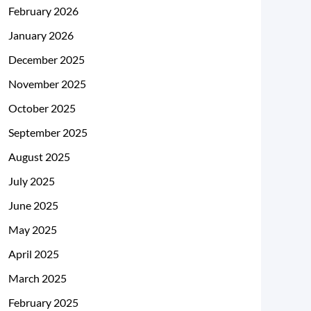
February 2026
January 2026
December 2025
November 2025
October 2025
September 2025
August 2025
July 2025
June 2025
May 2025
April 2025
March 2025
February 2025