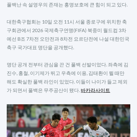
풀백난 속 설영우의 존재는 홍명보호에 큰 힘이 되고 있다.
대한축구협회는 10일 오전 11시 서울 종로구에 위치한 축
구회관에서 2026 국제축구연맹(FIFA) 북중미 월드컵 3차
예선 B조 7차전 오만전과 8차전 요르단전에 나설 대한민국
축구 국가대표 명단을 공개했다.
명단 공개 전부터 관심을 끈 건 풀백 선발이었다. 좌측에 김
진수, 홍철, 이기제가 뛰고 우측에 이용, 김태환이 뛸 때만
해도 확실한 풀백 라인이 있었다. 이들이 나이가 들고 제외
가 되면서 풀백은 무주공산이 됐다.
바카라사이트