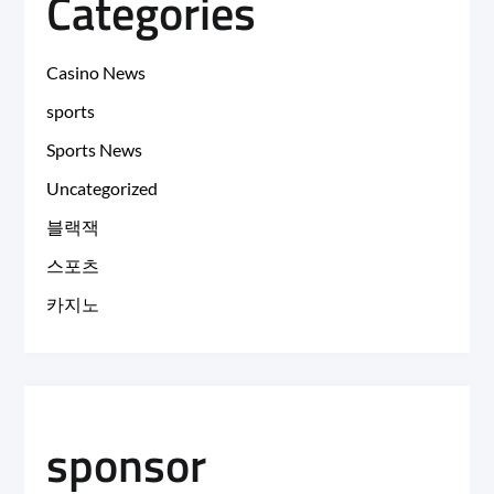
Categories
Casino News
sports
Sports News
Uncategorized
블랙잭
스포츠
카지노
sponsor