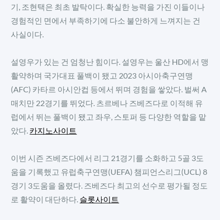
기, 조현택은 최초 발탁이다. 확실한 능력을 가진 이들이나
경험적인 면에서 부족하기에 다소 불안하게 느껴지는 건
사실이다.
설영우가 있는 건 엄청난 힘이다. 설영우는 울산 HD에서 맹
활약하며 국가대표 풀백이 됐고 2023 아시아축구연맹
(AFC) 카타르 아시안컵 등에서 뛰며 경험을 쌓았다. 벌써 A
매치만 22경기를 뛰었다. 츠르베나 즈베즈다로 이적해 유
럽에서 뛰는 풀백이 됐고 좌우, 스토퍼 등 다양한 역할을 맡
았다.
카지노사이트
이번 시즌 즈베즈다에서 리그 21경기를 소화하고 5골 3도
움을 기록했고 유럽축구연맹(UEFA) 챔피언스리그(UCL) 8
경기 3도움을 올렸다. 즈베즈다 최고의 선수로 평가될 정도
로 활약이 대단하다.
슬롯사이트