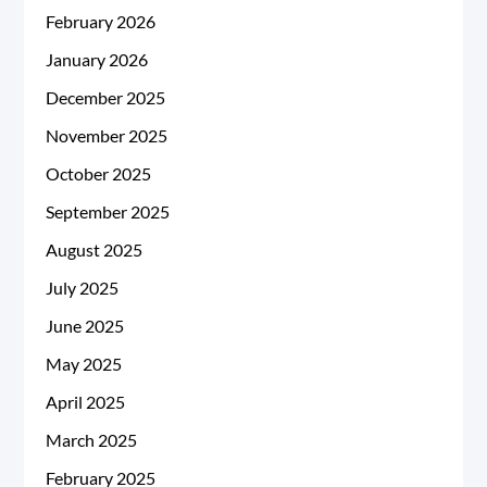
February 2026
January 2026
December 2025
November 2025
October 2025
September 2025
August 2025
July 2025
June 2025
May 2025
April 2025
March 2025
February 2025