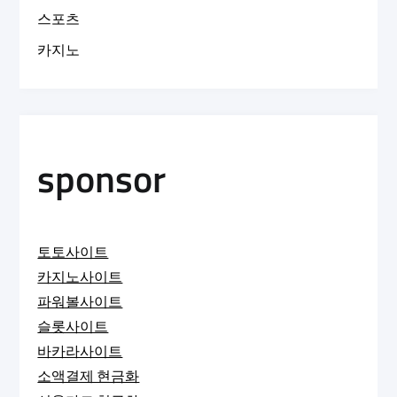
스포츠
카지노
sponsor
토토사이트
카지노사이트
파워볼사이트
슬롯사이트
바카라사이트
소액결제 현금화