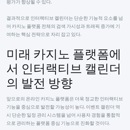
평가가 향상될 수 있다.
결과적으로 인터랙티브 캘린더는 단순한 기능적 요소를 넘
어 카지노 플랫폼 전체의 검색 가시성과 트래픽 증가에 기
여하는 핵심 전략으로 자리 잡고 있다.
미래 카지노 플랫폼에
서 인터랙티브 캘린더
의 발전 방향
앞으로의 온라인 카지노 플랫폼은 더욱 정교한 인터랙티브
기능을 중심으로 발전할 가능성이 높다. 이벤트 캘린더 역
시 단순한 일정 관리 시스템을 넘어 사용자 경험을 통합적
으로 관리하는 플랫폼 중심 기능으로 진화할 것이다.