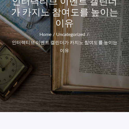
인터랙티브 이벤트 캘린더
가 카지노 참여도를 높이는
이유
Home
Uncategorized
인터랙티브 이벤트 캘린더가 카지노 참여도를 높이는
이유