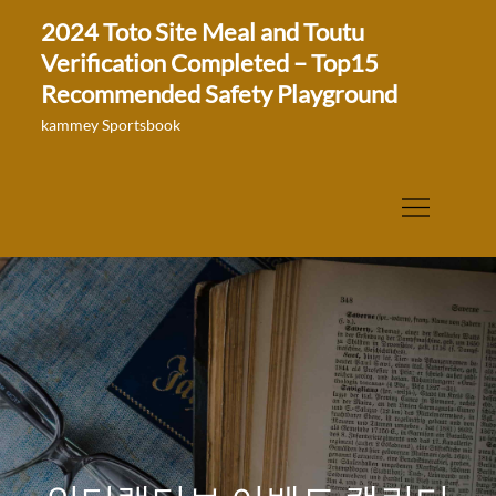
Skip
2024 Toto Site Meal and Toutu
to
Verification Completed – Top15
content
Recommended Safety Playground
kammey Sportsbook