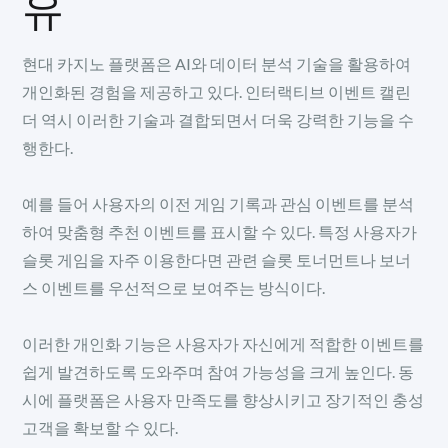
유
현대 카지노 플랫폼은 AI와 데이터 분석 기술을 활용하여
개인화된 경험을 제공하고 있다. 인터랙티브 이벤트 캘린
더 역시 이러한 기술과 결합되면서 더욱 강력한 기능을 수
행한다.
예를 들어 사용자의 이전 게임 기록과 관심 이벤트를 분석
하여 맞춤형 추천 이벤트를 표시할 수 있다. 특정 사용자가
슬롯 게임을 자주 이용한다면 관련 슬롯 토너먼트나 보너
스 이벤트를 우선적으로 보여주는 방식이다.
이러한 개인화 기능은 사용자가 자신에게 적합한 이벤트를
쉽게 발견하도록 도와주며 참여 가능성을 크게 높인다. 동
시에 플랫폼은 사용자 만족도를 향상시키고 장기적인 충성
고객을 확보할 수 있다.