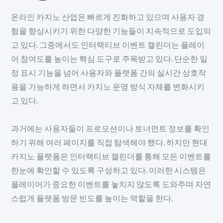
온라인 카지노 산업은 빠르게 진화하고 있으며 사용자 경
험을 향상시키기 위한 다양한 기능들이 지속적으로 도입되
고 있다. 그중에서도 인터랙티브 이벤트 캘린더는 플레이
어 참여도를 높이는 핵심 도구로 주목받고 있다. 단순한 일
정 표시 기능을 넘어 사용자와 플랫폼 간의 실시간 상호작
용을 가능하게 하면서 카지노 운영 방식 자체를 변화시키
고 있다.
과거에는 사용자들이 프로모션이나 토너먼트 정보를 확인
하기 위해 여러 페이지를 직접 탐색해야 했다. 하지만 현대
카지노 플랫폼은 인터랙티브 캘린더를 통해 모든 이벤트를
한눈에 확인할 수 있도록 구성하고 있다. 이러한 시스템은
플레이어가 중요한 이벤트를 놓치지 않도록 도와주며 자연
스럽게 플랫폼 방문 빈도를 높이는 역할을 한다.