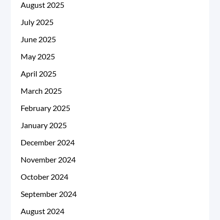
August 2025
July 2025
June 2025
May 2025
April 2025
March 2025
February 2025
January 2025
December 2024
November 2024
October 2024
September 2024
August 2024