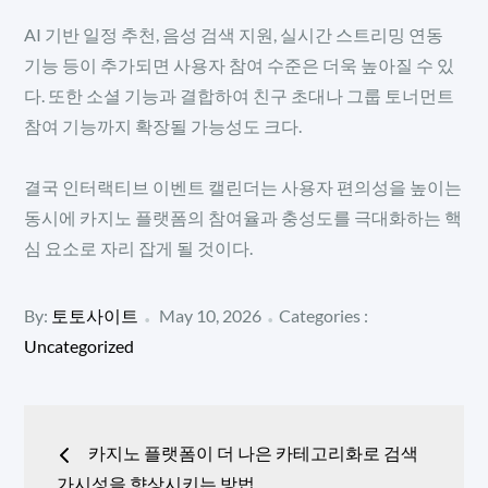
AI 기반 일정 추천, 음성 검색 지원, 실시간 스트리밍 연동
기능 등이 추가되면 사용자 참여 수준은 더욱 높아질 수 있
다. 또한 소셜 기능과 결합하여 친구 초대나 그룹 토너먼트
참여 기능까지 확장될 가능성도 크다.
결국 인터랙티브 이벤트 캘린더는 사용자 편의성을 높이는
동시에 카지노 플랫폼의 참여율과 충성도를 극대화하는 핵
심 요소로 자리 잡게 될 것이다.
Posted
Categories
By:
토토사이트
May 10, 2026
Categories :
:
on
Uncategorized
Post
카지노 플랫폼이 더 나은 카테고리화로 검색
navigation
가시성을 향상시키는 방법