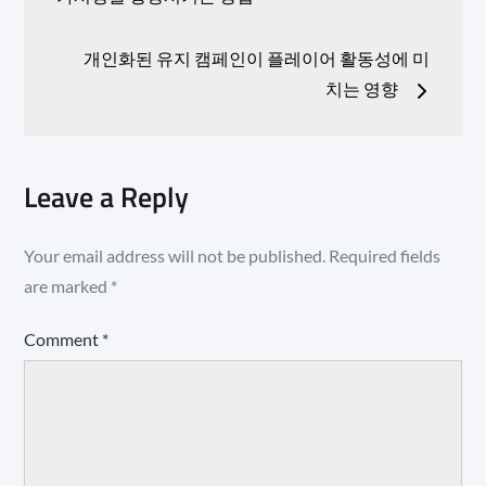
개인화된 유지 캠페인이 플레이어 활동성에 미
치는 영향
Leave a Reply
Your email address will not be published.
Required fields
are marked
*
Comment
*