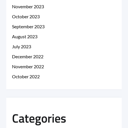
November 2023
October 2023
September 2023
August 2023
July 2023
December 2022
November 2022
October 2022
Categories