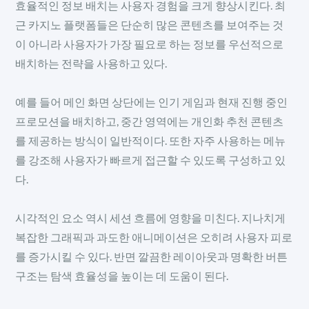
효율적인 정보 배치는 사용자 경험을 크게 향상시킨다. 최
근 카지노 플랫폼들은 단순히 많은 콘텐츠를 보여주는 것
이 아니라 사용자가 가장 필요로 하는 정보를 우선적으로
배치하는 전략을 사용하고 있다.
예를 들어 메인 화면 상단에는 인기 게임과 현재 진행 중인
프로모션을 배치하고, 중간 영역에는 개인화 추천 콘텐츠
를 제공하는 방식이 일반적이다. 또한 자주 사용하는 메뉴
를 강조해 사용자가 빠르게 접근할 수 있도록 구성하고 있
다.
시각적인 요소 역시 세션 흐름에 영향을 미친다. 지나치게
복잡한 그래픽과 과도한 애니메이션은 오히려 사용자 피로
를 증가시킬 수 있다. 반면 깔끔한 레이아웃과 명확한 버튼
구조는 탐색 효율성을 높이는 데 도움이 된다.