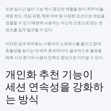
또한 실시간 필터 기능 역시 중요한 역할을 한다. RTP 비율,
베팅 한도, 게임 유형, 잭팟 여부 등 다양한 조건으로 게임을
정렬할 수 있기 때문에 사용자는 자신의 선호도에 맞는 콘
텐츠를 쉽게 발견할 수 있다.
이러한 검색 최적화는 사용자의 스트레스를 줄이고 탐색
효율성을 높이는 데 매우 효과적이다. 결과적으로 플랫폼
체류 시간 증가와 사용자 만족도 향상으로 이어질 수 있다.
개인화 추천 기능이
세션 연속성을 강화하
는 방식