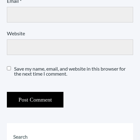
Email
*
Website
Save my name, email, and website in this browser for
the next time I comment.
Search