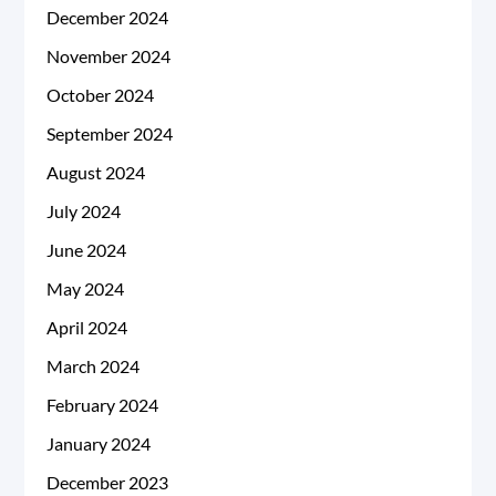
December 2024
November 2024
October 2024
September 2024
August 2024
July 2024
June 2024
May 2024
April 2024
March 2024
February 2024
January 2024
December 2023