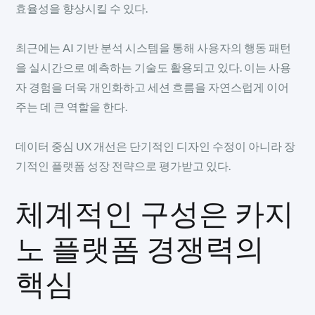
효율성을 향상시킬 수 있다.
최근에는 AI 기반 분석 시스템을 통해 사용자의 행동 패턴
을 실시간으로 예측하는 기술도 활용되고 있다. 이는 사용
자 경험을 더욱 개인화하고 세션 흐름을 자연스럽게 이어
주는 데 큰 역할을 한다.
데이터 중심 UX 개선은 단기적인 디자인 수정이 아니라 장
기적인 플랫폼 성장 전략으로 평가받고 있다.
체계적인 구성은 카지
노 플랫폼 경쟁력의
핵심