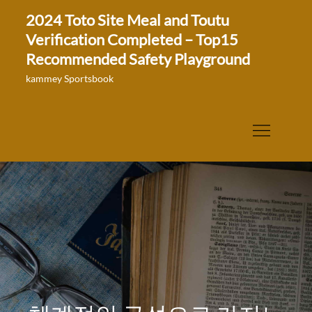
Skip
2024 Toto Site Meal and Toutu
to
Verification Completed – Top15
content
Recommended Safety Playground
kammey Sportsbook