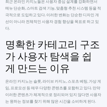
최근 온라인 카지노들은 사용자 중심 설계를 강화하면서
메뉴 단순화, 스마트 검색 기능, 맞춤형 추천 시스템 등을 적
극적으로 도입하고 있다. 이러한 변화는 단순한 디자인 개
선이 아니라 전체적인 사용자 경험 향상을 목표로 하고 있
다.
명확한 카테고리 구조
가 사용자 탐색을 쉽
게 만드는 이유
온라인 카지노는 슬롯, 라이브 카지노, 스포츠 베팅, 가상 게
임, 프로모션 등 매우 다양한 콘텐츠를 포함하고 있다. 만약
이러한 콘텐츠가 체계적으로 정리되어 있지 않다면 사용자
는 원하는 정보를 찾기 위해 많은 시간을 소비하게 된다.