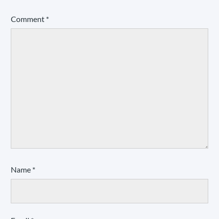
Comment
*
Name
*