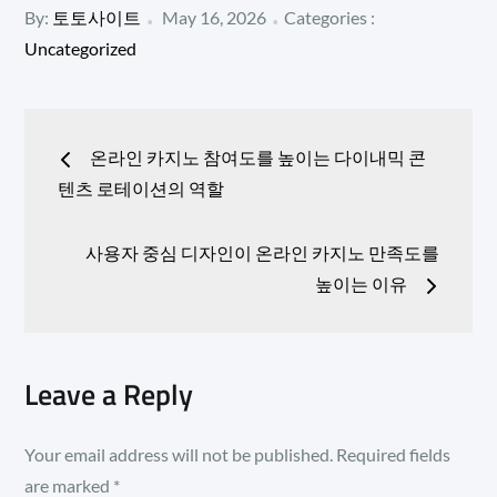
Posted
Categories
By:
토토사이트
May 16, 2026
Categories :
:
on
Uncategorized
Post
온라인 카지노 참여도를 높이는 다이내믹 콘
navigation
텐츠 로테이션의 역할
사용자 중심 디자인이 온라인 카지노 만족도를
높이는 이유
Leave a Reply
Your email address will not be published.
Required fields
are marked
*