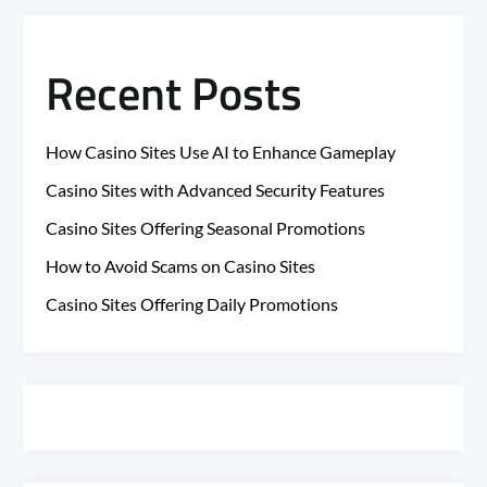
Recent Posts
How Casino Sites Use AI to Enhance Gameplay
Casino Sites with Advanced Security Features
Casino Sites Offering Seasonal Promotions
How to Avoid Scams on Casino Sites
Casino Sites Offering Daily Promotions