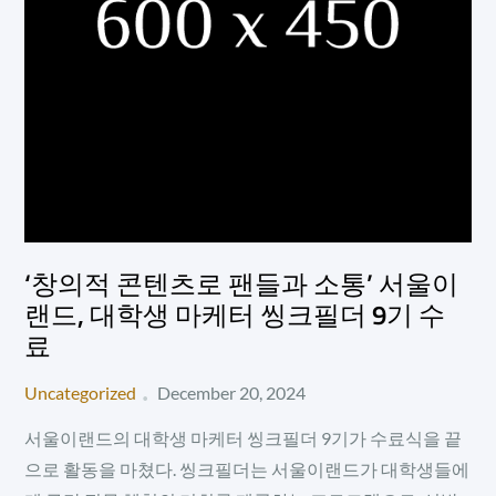
‘창의적 콘텐츠로 팬들과 소통’ 서울이
랜드, 대학생 마케터 씽크필더 9기 수
료
Posted
Uncategorized
December 20, 2024
on
서울이랜드의 대학생 마케터 씽크필더 9기가 수료식을 끝
으로 활동을 마쳤다. 씽크필더는 서울이랜드가 대학생들에