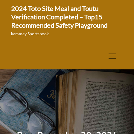
Skip
2024 Toto Site Meal and Toutu
to
Verification Completed – Top15
content
Recommended Safety Playground
kammey Sportsbook