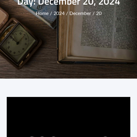
Day:
December 20, 2024
Home
2024
December
20