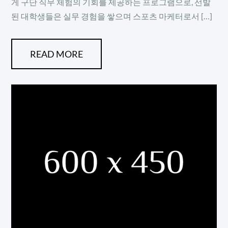
게 구단 직무 체험의 기회를 제공하는 프로그램으로, 선발
된 대학생들은 실무 경험을 쌓으며 스포츠 마케터로서 […]
READ MORE