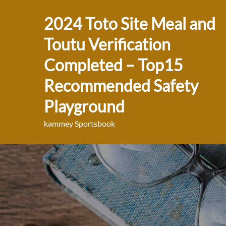
Skip
2024 Toto Site Meal and
to
content
Toutu Verification
Completed – Top15
Recommended Safety
Playground
kammey Sportsbook