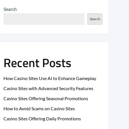
Search
Search
Recent Posts
How Casino Sites Use AI to Enhance Gameplay
Casino Sites with Advanced Security Features
Casino Sites Offering Seasonal Promotions
How to Avoid Scams on Casino Sites
Casino Sites Offering Daily Promotions