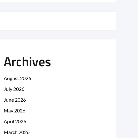
Archives
August 2026
July 2026
June 2026
May 2026
April 2026
March 2026