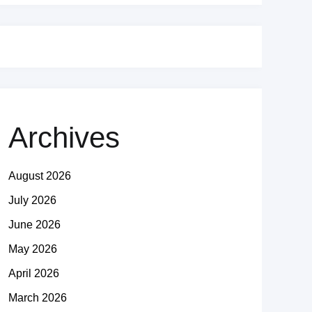
Archives
August 2026
July 2026
June 2026
May 2026
April 2026
March 2026