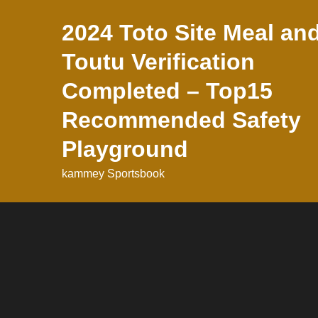
Skip
2024 Toto Site Meal an
to
content
Toutu Verification
Completed – Top15
Recommended Safety
Playground
kammey Sportsbook