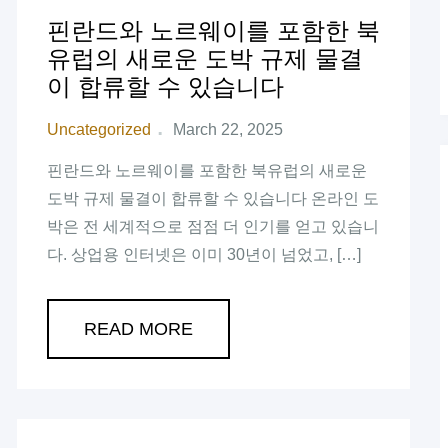
핀란드와 노르웨이를 포함한 북
유럽의 새로운 도박 규제 물결
이 합류할 수 있습니다
Posted
Uncategorized
March 22, 2025
on
핀란드와 노르웨이를 포함한 북유럽의 새로운
도박 규제 물결이 합류할 수 있습니다 온라인 도
박은 전 세계적으로 점점 더 인기를 얻고 있습니
다. 상업용 인터넷은 이미 30년이 넘었고, […]
READ MORE