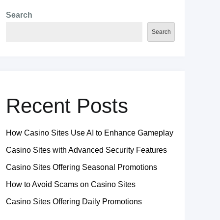
Search
Search
Recent Posts
How Casino Sites Use AI to Enhance Gameplay
Casino Sites with Advanced Security Features
Casino Sites Offering Seasonal Promotions
How to Avoid Scams on Casino Sites
Casino Sites Offering Daily Promotions