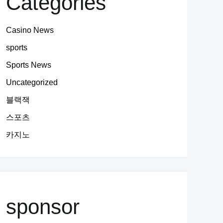
Categories
Casino News
sports
Sports News
Uncategorized
블랙잭
스포츠
카지노
sponsor