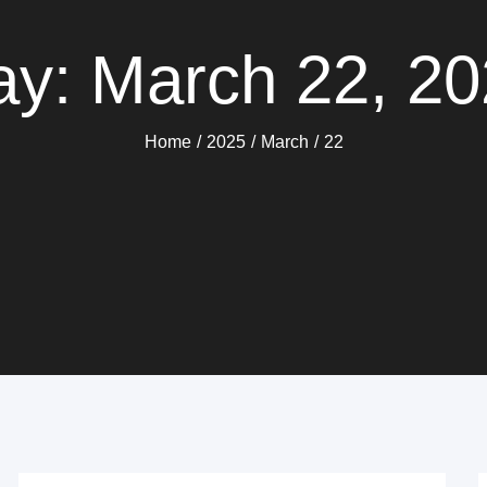
ay:
March 22, 2
Home
2025
March
22