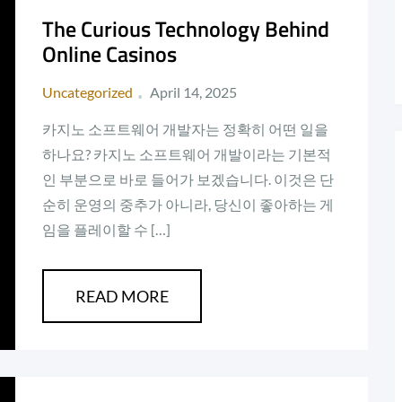
The Curious Technology Behind
Online Casinos
Posted
Uncategorized
April 14, 2025
on
카지노 소프트웨어 개발자는 정확히 어떤 일을
하나요? 카지노 소프트웨어 개발이라는 기본적
인 부분으로 바로 들어가 보겠습니다. 이것은 단
순히 운영의 중추가 아니라, 당신이 좋아하는 게
임을 플레이할 수 […]
READ MORE