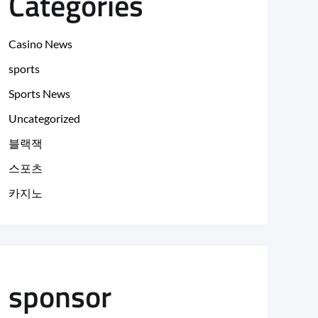
Categories
Casino News
sports
Sports News
Uncategorized
블랙잭
스포츠
카지노
sponsor