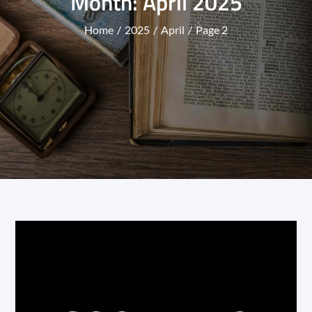
Month:
April 2025
Home
2025
April
Page 2