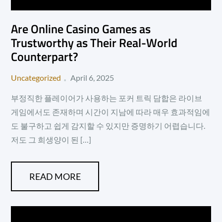
Are Online Casino Games as
Trustworthy as Their Real-World
Counterpart?
Posted
Uncategorized
April 6, 2025
on
부정직한 플레이어가 사용하는 포커 트릭 담합은 라이브
게임에서도 존재하며 시간이 지남에 따라 매우 효과적임에
도 불구하고 쉽게 감지할 수 있지만 증명하기 어렵습니다.
저도 그 희생양이 된 […]
READ MORE