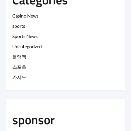
Casino News
sports
Sports News
Uncategorized
블랙잭
스포츠
카지노
sponsor