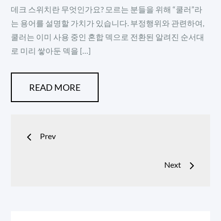
on
데크 스위치란 무엇인가요? 모르는 분들을 위해 “쿨러”라
는 용어를 설명할 가치가 있습니다. 부정행위와 관련하여,
쿨러는 이미 사용 중인 혼합 덱으로 전환된 알려진 순서대
로 미리 쌓아둔 덱을 […]
READ MORE
Posts
Prev
navigation
Next