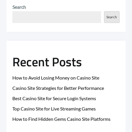
Search
Search
Recent Posts
How to Avoid Losing Money on Casino Site
Casino Site Strategies for Better Performance
Best Casino Site for Secure Login Systems
Top Casino Site for Live Streaming Games
How to Find Hidden Gems Casino Site Platforms