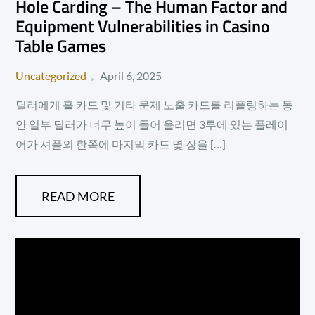
Hole Carding – The Human Factor and
Equipment Vulnerabilities in Casino
Table Games
Posted
Uncategorized
April 6, 2025
on
딜러에게 홀 카드 및 기타 문제 노출 카드를 리플링하는 동
안 일부 딜러가 너무 높이 들어 올리면 3루에 있는 플레이
어가 셔플의 한쪽에 마지막 카드 몇 장을 […]
READ MORE