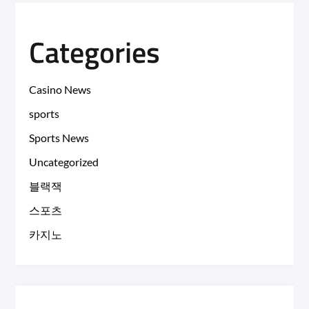
Categories
Casino News
sports
Sports News
Uncategorized
블랙잭
스포츠
카지노