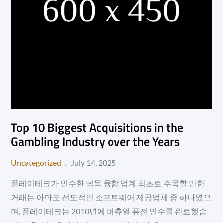
Top 10 Biggest Acquisitions in the
Gambling Industry over the Years
Posted
Uncategorized
July 14, 2025
on
플레이테크가 인수한 덕목 융합 업계 최초로 주목할 만한
거래는 아마도 선도적인 소프트웨어 제공업체 중 하나였으
며, 플레이테크는 2010년에 버츄얼 퓨전 인수를 완료했습