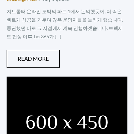
on
지브롤터 온라인 도박의 파트 1에서 논의했듯이, 더 락은
빠르게 성공을 거두며 많은 운영자들을 놀라게 했습니다.
중단했던 바로 그 지점에서 계속 진행하겠습니다. 브렉시
트 협상 이후, bet365가 […]
READ MORE