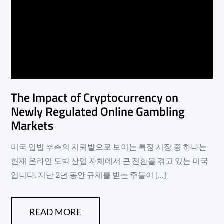
The Impact of Cryptocurrency on
Newly Regulated Online Gambling
Markets
미국 입법 추측의 지뢰밭으로 보이는 특정 시장 중 하나는
현재 온라인 도박 산업 자체에서 큰 전환을 겪고 있는 미국
입니다. 지난 2년 동안 규제를 받는 주들이 […]
READ MORE