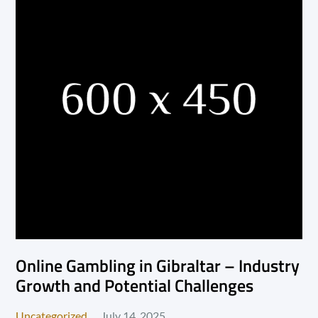
Online Gambling in Gibraltar – Industry
Growth and Potential Challenges
Posted
Uncategorized
July 14, 2025