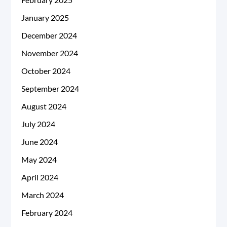
January 2025
December 2024
November 2024
October 2024
September 2024
August 2024
July 2024
June 2024
May 2024
April 2024
March 2024
February 2024