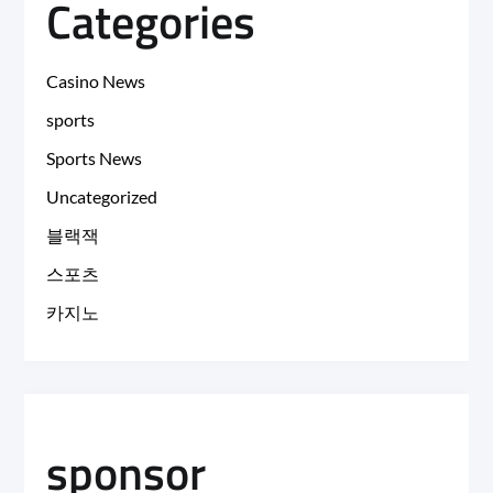
Categories
Casino News
sports
Sports News
Uncategorized
블랙잭
스포츠
카지노
sponsor