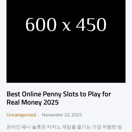
Best Online Penny Slots to Play for
Real Money 2025
Posted
Uncategorized
November 22, 2025
on
온라인 페니 슬롯은 카지노 게임을 즐기는 가장 저렴한 방