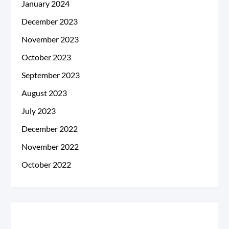
January 2024
December 2023
November 2023
October 2023
September 2023
August 2023
July 2023
December 2022
November 2022
October 2022