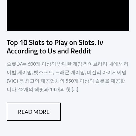
Top 10 Slots to Play on Slots. lv
According to Us and Reddit
슬롯LV는 600개 이상의 방대한 게임 라이브러리 내에서 라
이벌 게이밍, 벳소프트, 드래곤 게이밍, 비전리 아이게이밍
(VIG) 등 최고의 제공업체의 550개 이상의 슬롯을 제공합
니다. 42개의 잭팟과 14개의 핫 […]
READ MORE