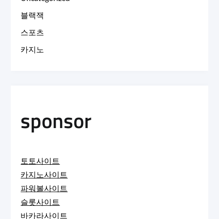
블랙잭
스포츠
카지노
sponsor
토토사이트
카지노사이트
파워볼사이트
슬롯사이트
바카라사이트