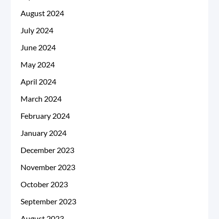
August 2024
July 2024
June 2024
May 2024
April 2024
March 2024
February 2024
January 2024
December 2023
November 2023
October 2023
September 2023
August 2023