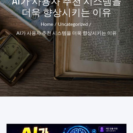
AI가 사용자 추천 시스템을
더욱 향상시키는 이유
Home
Uncategorized
AI가 사용자 추천 시스템을 더욱 향상시키는 이유