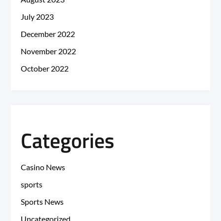
July 2023
December 2022
November 2022
October 2022
Categories
Casino News
sports
Sports News
Uncategorized