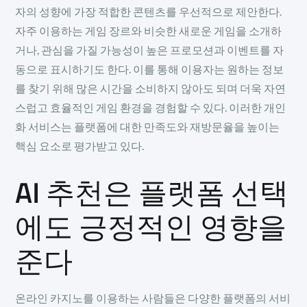
자의 성향에 가장 적합한 콘텐츠를 우선적으로 제안한다.
자주 이용하는 게임 장르와 비슷한 새로운 게임을 소개하
거나, 관심을 가질 가능성이 높은 프로모션과 이벤트를 자
동으로 표시하기도 한다. 이를 통해 이용자는 원하는 정보
를 찾기 위해 많은 시간을 소비하지 않아도 되며 더욱 자연
스럽고 효율적인 게임 환경을 경험할 수 있다. 이러한 개인
화 서비스는 플랫폼에 대한 만족도와 재방문율을 높이는
핵심 요소로 평가받고 있다.
AI 추천은 플랫폼 선택
에도 긍정적인 영향을
준다
온라인 카지노를 이용하는 사람들은 다양한 플랫폼의 서비