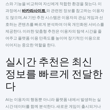
스와 기능을 비교하며 자신에게 적합한 환경을 찾는다. 이
과정에서
바카라사이트
와 관련된 정보를 참고하는 이용자
도 많으며, AI 기반 추천 시스템은 이용자의 관심 게임과 선
호하는 콘텐츠를 빠르게 분석하여 더욱 개인화된 서비스를
제공한다. 이러한 맞춤형 추천은 이용자의 탐색 시간을 줄
여주고 플랫폼 이용 만족도를 높이며 장기적인 이용으로
이어지는 중요한 역할을 한다.
실시간 추천은 최신
정보를 빠르게 전달한
다
AI는 이용자의 행동뿐 아니라 플랫폼 내에서 발생하는 실
시간 데이터를 함께 분석한다. 새로운 게임이 출시되거나