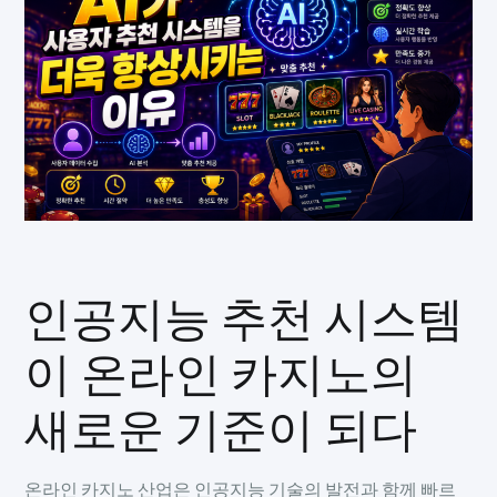
인공지능 추천 시스템
이 온라인 카지노의
새로운 기준이 되다
온라인 카지노 산업은 인공지능 기술의 발전과 함께 빠르