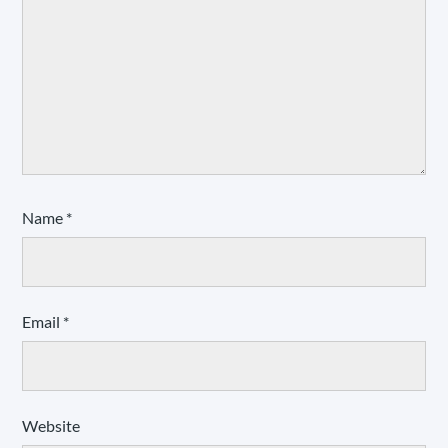
Name
*
Email
*
Website