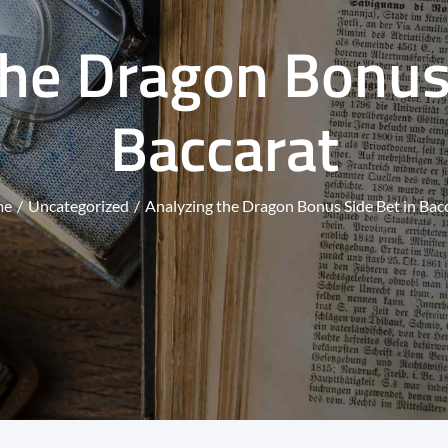
the Dragon Bonus 
Baccarat
me
Uncategorized
Analyzing the Dragon Bonus Side Bet in Bac