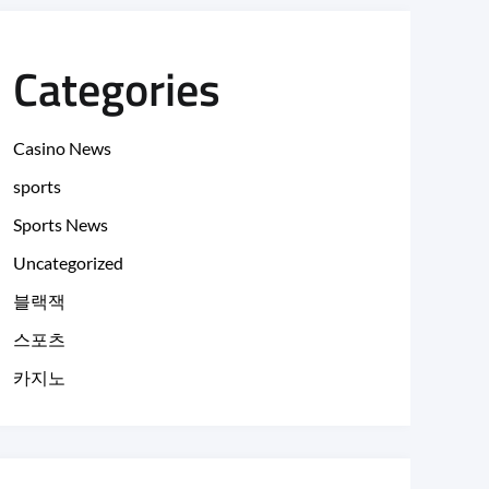
Categories
Casino News
sports
Sports News
Uncategorized
블랙잭
스포츠
카지노