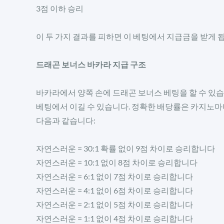
3점 이하 승리
이 두 가지 결과를 피하면 이 베팅에서 지급금을 받게 
드래곤 보너스 바카라 지급 구조
바카라에서 양쪽 손에 드래곤 보너스 베팅을 할 수 있
베팅에서 이길 수 있습니다. 정확한 배당률은 카지노마
다음과 같습니다:
자연스러운 = 30:1 확률 없이 9점 차이로 승리합니다
자연스러운 = 10:1 없이 8점 차이로 승리합니다
자연스러운 = 6:1 없이 7점 차이로 승리합니다
자연스러운 = 4:1 없이 6점 차이로 승리합니다
자연스러운 = 2:1 없이 5점 차이로 승리합니다
자연스러운 = 1:1 없이 4점 차이로 승리합니다