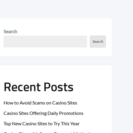
Search
Search
Recent Posts
How to Avoid Scams on Casino Sites
Casino Sites Offering Daily Promotions
Top New Casino Sites to Try This Year