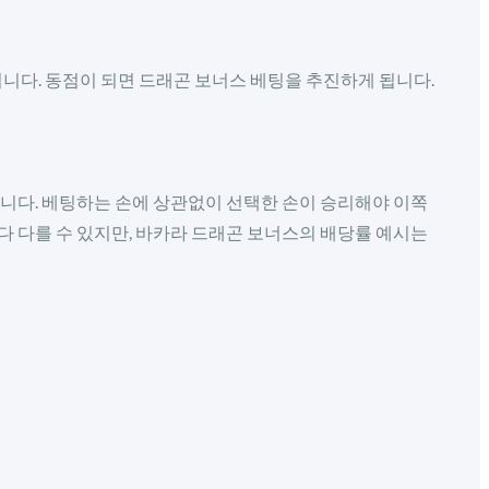
됩니다. 동점이 되면 드래곤 보너스 베팅을 추진하게 됩니다.
습니다. 베팅하는 손에 상관없이 선택한 손이 승리해야 이쪽
다 다를 수 있지만, 바카라 드래곤 보너스의 배당률 예시는