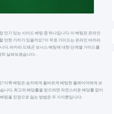
 인기 있는 사이드 베팅 중 하나입니다. 이 베팅은 온라인
할 만한 가치가 있을까요? 이 무료 가이드는 온라인 바카라
립니다. 바카라 드래곤 보너스 베팅에 대한 단계별 가이드를
자세히 살펴보겠습니다.
? 이쪽 베팅은 승자에게 올바르게 베팅한 플레이어에게 보
좋습니다. 최고의 배당률을 얻으려면 자연스러운 배당률 없이
 베팅을 진정으로 잃는 방법은 두 가지뿐입니다: