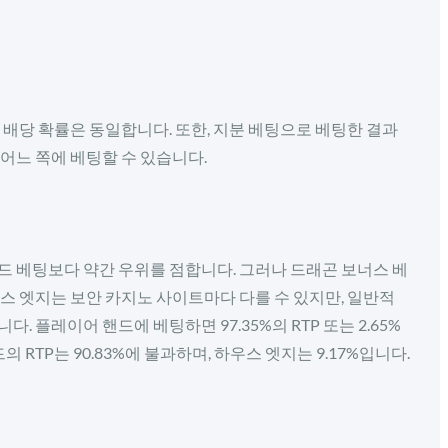
 배당 확률은 동일합니다. 또한, 지분 베팅으로 베팅한 결과
어느 쪽에 베팅할 수 있습니다.
드 베팅보다 약간 우위를 점합니다. 그러나 드래곤 보너스 베
스 엣지는 보안 카지노 사이트마다 다를 수 있지만, 일반적
 플레이어 핸드에 베팅하면 97.35%의 RTP 또는 2.65%
 RTP는 90.83%에 불과하며, 하우스 엣지는 9.17%입니다.