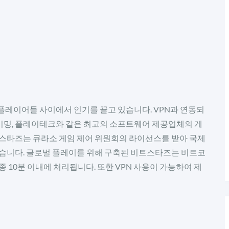
레이어들 사이에서 인기를 끌고 있습니다. VPN과 연동되
이밍, 플레이테크와 같은 최고의 소프트웨어 제공업체의 게
트스타즈는 큐라소 게임 제어 위원회의 라이선스를 받아 국제
있습니다. 글로벌 플레이를 위해 구축된 비트스타즈는 비트코
 10분 이내에 처리됩니다. 또한 VPN 사용이 가능하여 제