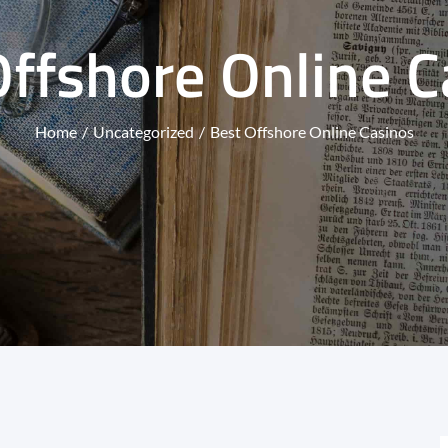
Offshore Online C
Home
Uncategorized
Best Offshore Online Casinos