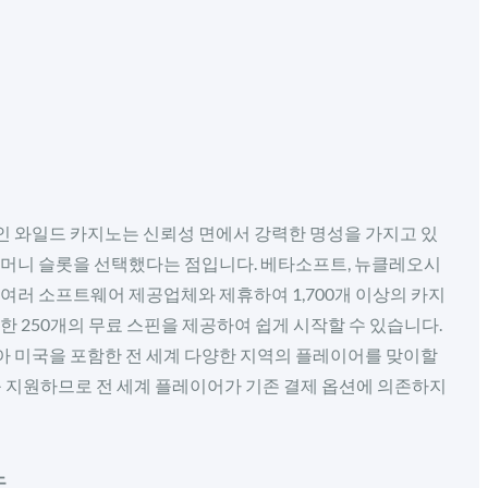
인 와일드 카지노는 신뢰성 면에서 강력한 명성을 가지고 있
 머니 슬롯을 선택했다는 점입니다. 베타소프트, 뉴클레오시
여러 소프트웨어 제공업체와 제휴하여 1,700개 이상의 카지
한 250개의 무료 스핀을 제공하여 쉽게 시작할 수 있습니다.
아 미국을 포함한 전 세계 다양한 지역의 플레이어를 맞이할
를 지원하므로 전 세계 플레이어가 기존 결제 옵션에 의존하지
노