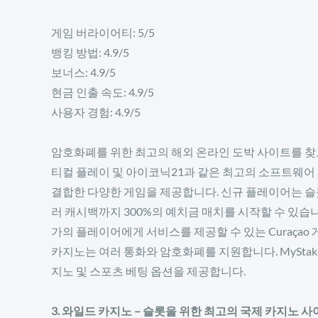
게임 버라이어티: 5/5
뱅킹 방법: 4.9/5
보너스: 4.9/5
현금 인출 속도: 4.9/5
사용자 경험: 4.9/5
암호화폐를 위한 최고의 해외 온라인 도박 사이트를 찾고
티컬 플레이 및 아이코닉21과 같은 최고의 소프트웨어 
결합한 다양한 게임을 제공합니다. 신규 플레이어는 슬롯과
러 캐시백까지 300%의 예치금 매치를 시작할 수 있습니다
가의 플레이어에게 서비스를 제공할 수 있는 Curaçao
카지노는 여러 통화와 암호화폐를 지원합니다. MySta
지노 및 스포츠 베팅 옵션을 제공합니다.
3. 와일드 카지노 – 슬롯을 위한 최고의 국제 카지노 