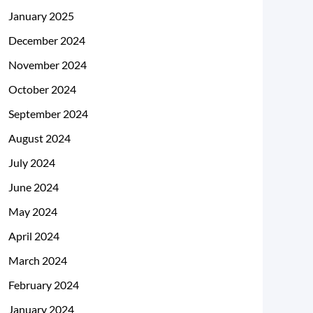
January 2025
December 2024
November 2024
October 2024
September 2024
August 2024
July 2024
June 2024
May 2024
April 2024
March 2024
February 2024
January 2024