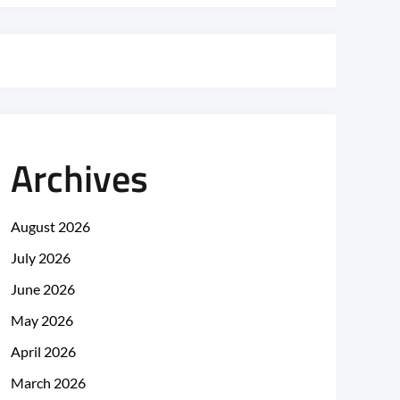
Archives
August 2026
July 2026
June 2026
May 2026
April 2026
March 2026