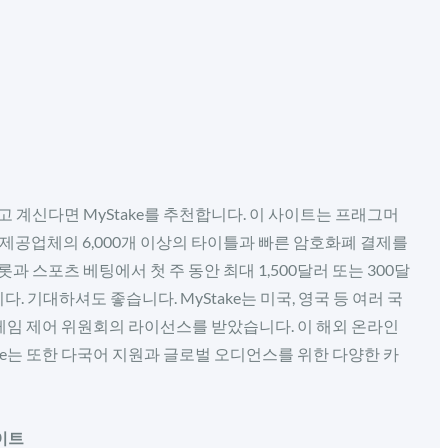
 계신다면 MyStake를 추천합니다. 이 사이트는 프래그머
제공업체의 6,000개 이상의 타이틀과 빠른 암호화폐 결제를
 스포츠 베팅에서 첫 주 동안 최대 1,500달러 또는 300달
. 기대하셔도 좋습니다. MyStake는 미국, 영국 등 여러 국
 게임 제어 위원회의 라이선스를 받았습니다. 이 해외 온라인
ke는 또한 다국어 지원과 글로벌 오디언스를 위한 다양한 카
사이트