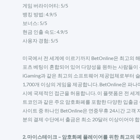
게임 버라이어티: 5/5
뱅킹 방법: 4.9/5
보너스: 5/5
현금 인출 속도: 4.9/5
사용자 경험: 5/5
미국에서 전 세계에 이르기까지 BetOnline은 최고의
포츠 베팅이 혼합되어 있어 다양성을 원하는 사람들이 선호하는 
iGaming과 같은 최고의 소프트웨어 제공업체로부터 슬
1,700개 이상의 게임을 제공합니다. BetOnline은
시에 국제적인 접근을 허용합니다. 이 플랫폼은 전 세계
트코인과 같은 주요 암호화폐를 포함한 다양한 입출금 
사이트 중 하나인 BetOnline은 연중무휴 24시간 고
분의 결제 수단에서 출금은 최소 20달러 이상이어야 합
2. 마이스테이크 – 암호화폐 플레이어를 위한 최고의 