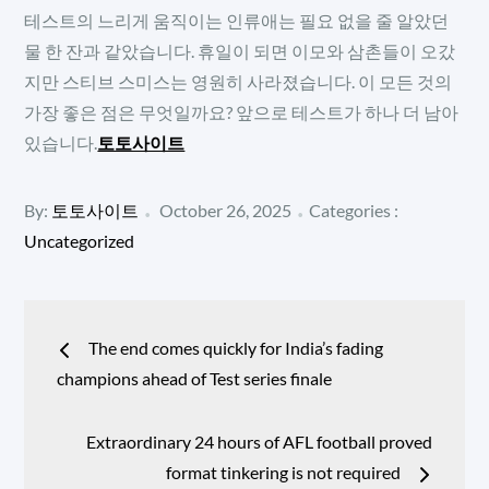
테스트의 느리게 움직이는 인류애는 필요 없을 줄 알았던
물 한 잔과 같았습니다. 휴일이 되면 이모와 삼촌들이 오갔
지만 스티브 스미스는 영원히 사라졌습니다. 이 모든 것의
가장 좋은 점은 무엇일까요? 앞으로 테스트가 하나 더 남아
있습니다.
토토사이트
Posted
Categories
By:
토토사이트
October 26, 2025
Categories :
:
on
Uncategorized
Post
The end comes quickly for India’s fading
navigation
champions ahead of Test series finale
Extraordinary 24 hours of AFL football proved
format tinkering is not required