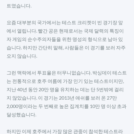
트였습니다.
요즘 대부분의 국가에서는 테스트 크리켓이 빈 경기장 앞
에서 열립니다. 빨간 공은 현재로서는 국제 달력의 특징이
자 게임의 순수주의자들을 위한 명성의 형식으로 남아 있
습니다. 하지만 간단히 말해, 사람들은 이 경기를 보러 자주
오지 않습니다.
그런 맥락에서 투표율은 터무니없습니다. 박싱데이 테스트
는 전통적으로 호주 여름에 가장 인기 있는 테스트이지만,
지난 40년 동안 20만 명을 유치하는 데는 단 5번밖에 걸리
지 않았습니다. 이 경기는 2013년 애쉬를 보러 온 27만
2,000명이라는 두 번째로 높은 집계치를 10만 명 이상 초과
달성했습니다.
하지만 이제 호주에서 가장 많은 관중이 참석한 테스트라