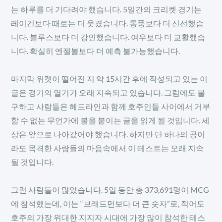
는 하루를 더 기다려야 했습니다. 5일간의 크리켓 경기는
레이건보다 때로는 더 웃겼습니다. 통풍보다 더 신선했습
니다. 블루스보다 더 강인했습니다. 여우보다 더 교활했습
니다. 확실히 엔젤볼보다 더 예측 불가능했습니다.
마지막 위켓이 떨어진 지 약 15시간 후에 작성되고 있는 이
글은 경기의 열기가 오래 지속되고 있습니다. 그럼에도 불
구하고 사람들은 헤드라인과 함께 호주인들 사이에서 거부
할 수 없는 무언가에 불을 붙이는 글을 읽게 될 것입니다. 세
상은 앞으로 나아갔어야 했습니다. 하지만 단 하나의 공이
라도 목격한 사람들의 마음속에서 이 테스트는 오래 지속
될 것입니다.
그런 사람들이 많았습니다. 5일 동안 총 373,691명이 MCG
에 참석했는데, 이는 “브래드먼보다 더 큰 숫자”로, 적어도
호주의 가장 위대한 지지자 시대에 가장 많이 참석한 테스