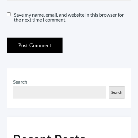
Save my name, email, and website in this browser for
the next time I comment.
Search
Search