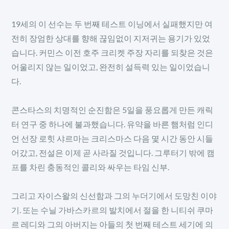
19세의 이 선수는 두 번째 테스트 이닝에서 실패했지만 여
전히 장엄한 상대를 향해 끊임없이 지저귀는 용기가 있었
습니다. 커민스 이전 호주 크리켓 주장 자리를 되찾은 것은
어울리지 않는 일이었고, 완전히 설득력 있는 일이었습니
다.
콘스타스의 치명적인 순진함은 5일을 풍요롭게 만든 캐릭
터 연구 중 하나에 불과했습니다. 유약을 바른 햄처럼 인디
언 선장 로힛 샤르마는 크리스마스 다음 몇 시간 동안 시들
어갔고, 전설은 이제 곧 사라질 것입니다. 그루터기 밖에 캠
프를 차린 충동적인 콜리와 싸우는 타임 신부.
그리고 자이스왈의 신선함과 그의 누더기에서 도망친 이야
기. 또는 수닐 가바스카르의 발치에서 절을 한 니티쉬 쿠마
르 레디와 그의 아버지는 아들의 첫 번째 테스트 세기에 의