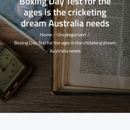
Boxing Day Test for the
ages is the cricketing
dream Australia needs
Home
Uncategorized
Boxing Day Test for the ages is the cricketing dream
Australia needs