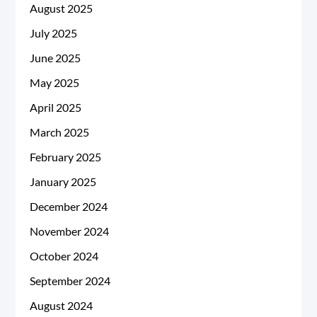
August 2025
July 2025
June 2025
May 2025
April 2025
March 2025
February 2025
January 2025
December 2024
November 2024
October 2024
September 2024
August 2024