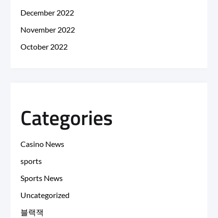
December 2022
November 2022
October 2022
Categories
Casino News
sports
Sports News
Uncategorized
블랙잭