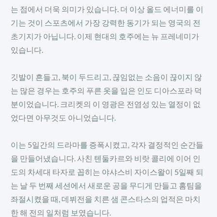
는 점에서 더욱 의미가 있습니다. 더 이상 올드 에너미를 이
기는 것이 스포츠에서 가장 강력한 동기가 되는 영국의 전
초기지가 아닙니다. 이제 현대의 호주에는 뉴 프레네미가
있습니다.
깃발이 흔들고, 북이 두드리고, 끊임없는 소음이 끊이지 않
는 많은 경우는 호주의 푸른 옷을 입은 인도 디아스포라 덕
분이었습니다. 크리켓의 이 영광은 전염성 있는 열정이 없
었다면 아무것도 아니었습니다.
이는 5일간의 드라마를 증폭시켰고, 각자 결정적인 순간들
을 만들어냈습니다. 사친 텐둘카르와 비랏 콜리에 이어 인
도의 차세대 타자로 꼽히는 야샤스비 자이스왈이 5일째 되
는 날 두 번째 세션에서 새로운 공을 무디게 만들고 홈팀을
좌절시켰을 때, 데뷔전을 치른 샘 콘스타스의 업적은 마치
한 해 전의 일처럼 보였습니다.