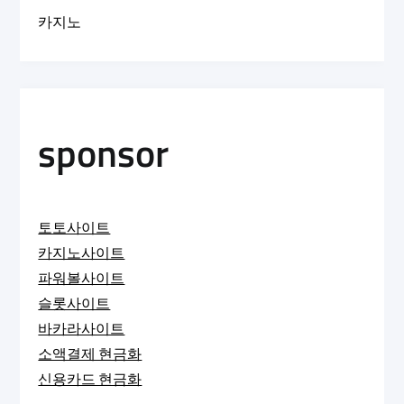
카지노
sponsor
토토사이트
카지노사이트
파워볼사이트
슬롯사이트
바카라사이트
소액결제 현금화
신용카드 현금화