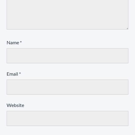
Name
*
Email
*
Website