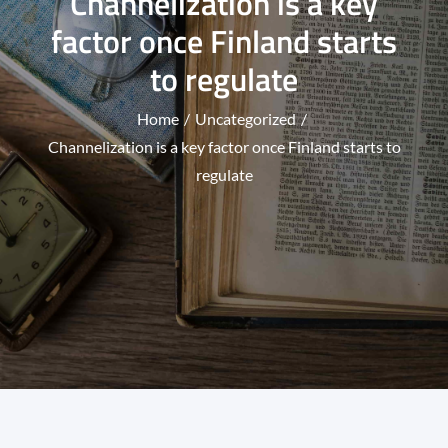
Channelization is a key
factor once Finland starts
to regulate
Home
Uncategorized
Channelization is a key factor once Finland starts to
regulate