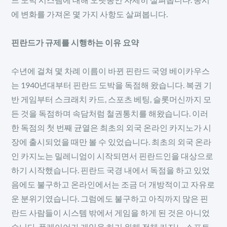
에 변화를 가져온 몇 가지 사항도 살펴봅니다.
핀란드가 규제를 시행하는 이유 요약
수년에 걸쳐 몇 차례 이름이 바뀐 핀란드 국영 베이카우스
는 1940년대부터 핀란드 도박을 독점해 왔습니다. 복권 기
반 게임부터 스크래치 카드, 스포츠 베팅, 슬롯머신까지 모
든 것을 독점하며 속담처럼 철권통치를 해왔습니다. 이러
한 독점의 첫 번째 균열은 최초의 외국 온라인 카지노가 시
장에 출시되었을 때만 볼 수 있었습니다. 최초의 외국 온라
인 카지노는 밀레니엄이 시작되면서 핀란드인을 대상으로
하기 시작했습니다. 핀란드 국경 내에서 독점을 하고 있었
음에도 불구하고 온라인에서는 조금 더 개방적이고 자유로
운 분위기였습니다. 그럼에도 불구하고 아직까지 많은 핀
란드 사람들이 시스템 밖에서 게임을 하게 된 것은 아니었
습니다. 플레이어가 게임을 하기 위해 전체 카지노 소프트