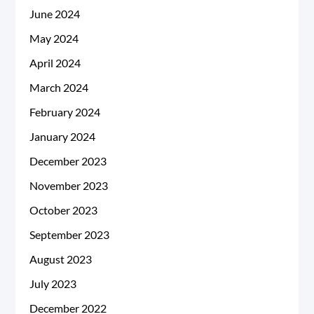
June 2024
May 2024
April 2024
March 2024
February 2024
January 2024
December 2023
November 2023
October 2023
September 2023
August 2023
July 2023
December 2022