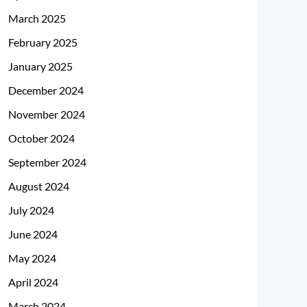
March 2025
February 2025
January 2025
December 2024
November 2024
October 2024
September 2024
August 2024
July 2024
June 2024
May 2024
April 2024
March 2024