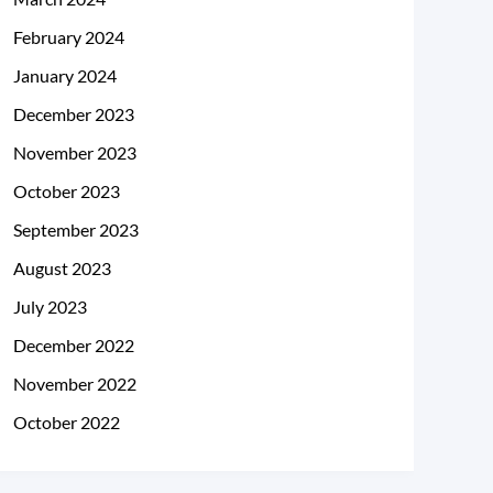
February 2024
January 2024
December 2023
November 2023
October 2023
September 2023
August 2023
July 2023
December 2022
November 2022
October 2022