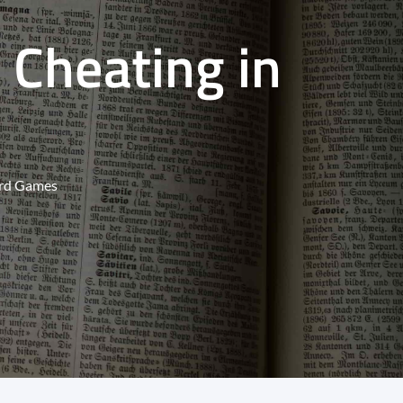
 Cheating in
ard Games