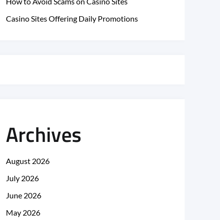
How to Avoid Scams on Casino Sites
Casino Sites Offering Daily Promotions
Archives
August 2026
July 2026
June 2026
May 2026