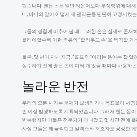
했습니다. 헨든 몹은 일반 라운더보다 부정행위에 대해
데, 바니의 말이 어떻게 제 괄약근을 단단히 고정시켰
그들의 경험에 비추어 볼 때, 그러한 손은 실제로 존재
플레이할수록 이런 종류의 “할리우드 손”을 목격할 가
물론, 몇 년이 지난 지금, “콜드 덱”이라는 용어는 잘
실수하기 전에 좋은 손이 여러 개 있을 때마다 사용하곤
놀라운 반전
우리의 모든 사기는 문제가 발생하거나 목표물이 서명을
번 이상 발생하도록 계획되었습니다. 그래서 헨든 몹이 
반복했지만 이들은 전문가가 아니었고 몇 시간 전에 
사실 그들은 꽤 끔찍했고 알렉스와 저조차도 공정한 게