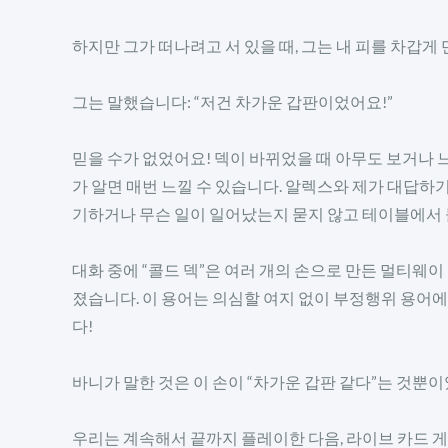
하지만 그가 떠나려고 서 있을 때, 그는 내 피를 차갑게
그는 말했습니다: “저건 차가운 갑판이었어요!”
믿을 수가 없었어요! 덱이 바뀌었을 때 아무도 보거나 
가 알면 매번 느낄 수 있습니다. 알렉스와 제가 대답하
기하거나 무슨 일이 일어났는지 묻지 않고 테이블에서
대화 중에 “콜드 덱”은 여러 개의 손으로 만든 멀티웨
졌습니다. 이 용어는 의심할 여지 없이 부정행위 용어
다!
바니가 말한 것은 이 손이 “차가운 갑판 같다”는 것뿐
우리는 계속해서 끝까지 플레이한 다음, 라이브 카드 