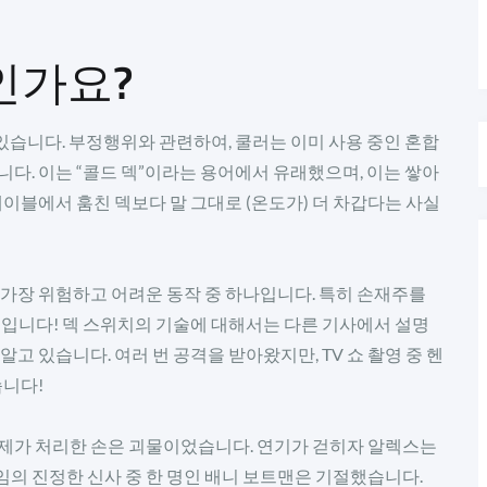
인가요?
있습니다. 부정행위와 관련하여, 쿨러는 이미 사용 중인 혼합
다. 이는 “콜드 덱”이라는 용어에서 유래했으며, 이는 쌓아
테이블에서 훔친 덱보다 말 그대로 (온도가) 더 차갑다는 사실
 가장 위험하고 어려운 동작 중 하나입니다. 특히 손재주를
것입니다! 덱 스위치의 기술에 대해서는 다른 기사에서 설명
고 있습니다. 여러 번 공격을 받아왔지만, TV 쇼 촬영 중 헨
습니다!
 제가 처리한 손은 괴물이었습니다. 연기가 걷히자 알렉스는
의 진정한 신사 중 한 명인 배니 보트맨은 기절했습니다.