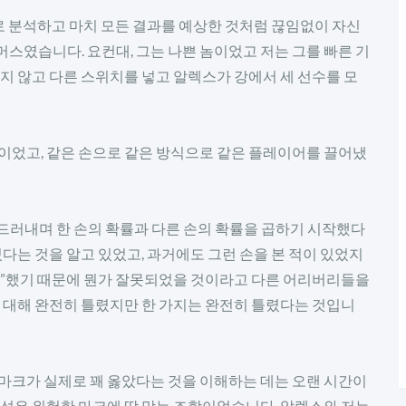
혜로 분석하고 마치 모든 결과를 예상한 것처럼 끊임없이 자신
스였습니다. 요컨대, 그는 나쁜 놈이었고 저는 그를 빠른 기
지 않고 다른 스위치를 넣고 알렉스가 강에서 세 선수를 모
이었고, 같은 손으로 같은 방식으로 같은 플레이어를 끌어냈
 드러내며 한 손의 확률과 다른 손의 확률을 곱하기 시작했다
있다는 것을 알고 있었고, 과거에도 그런 손을 본 적이 있었지
s 불가능”했기 때문에 뭔가 잘못되었을 것이라고 다른 어리버리들을
에 대해 완전히 틀렸지만 한 가지는 완전히 틀렸다는 것입니
마크가 실제로 꽤 옳았다는 것을 이해하는 데는 오랜 시간이
적성은 위험한 마크에 딱 맞는 조합이었습니다. 알렉스와 저는