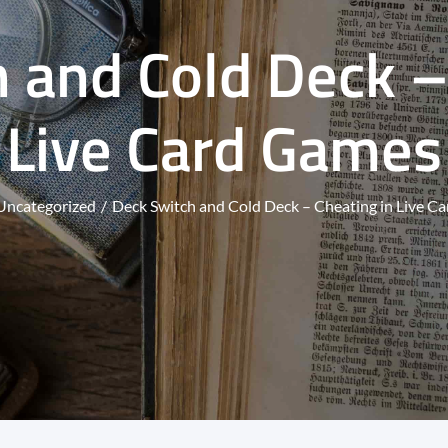
 and Cold Deck –
Live Card Games
Uncategorized
Deck Switch and Cold Deck – Cheating in Live C