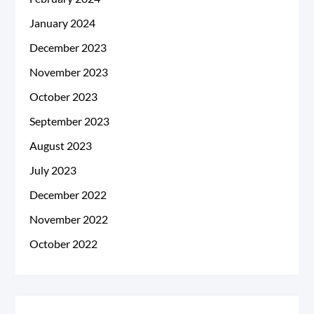
January 2024
December 2023
November 2023
October 2023
September 2023
August 2023
July 2023
December 2022
November 2022
October 2022