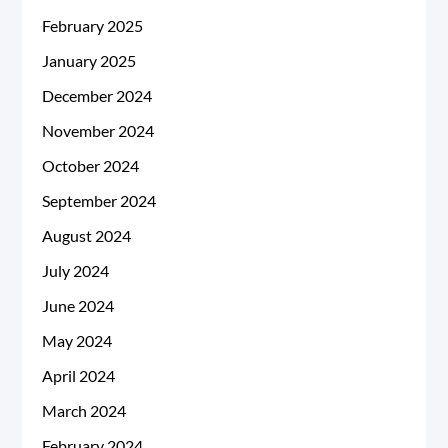
February 2025
January 2025
December 2024
November 2024
October 2024
September 2024
August 2024
July 2024
June 2024
May 2024
April 2024
March 2024
February 2024