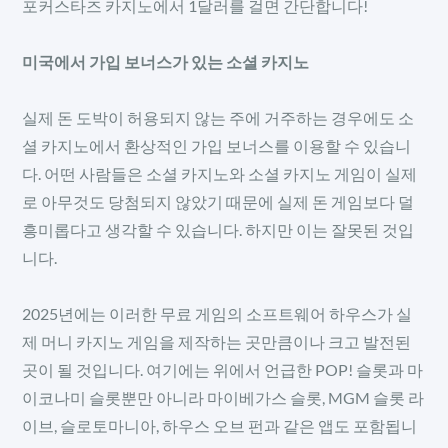
포커스타즈 카지노에서 1달러를 걸면 간단합니다!
미국에서 가입 보너스가 있는 소셜 카지노
실제 돈 도박이 허용되지 않는 주에 거주하는 경우에도 소
셜 카지노에서 환상적인 가입 보너스를 이용할 수 있습니
다. 어떤 사람들은 소셜 카지노와 소셜 카지노 게임이 실제
로 아무것도 당첨되지 않았기 때문에 실제 돈 게임보다 덜
흥미롭다고 생각할 수 있습니다. 하지만 이는 잘못된 것입
니다.
2025년에는 이러한 무료 게임의 소프트웨어 하우스가 실
제 머니 카지노 게임을 제작하는 곳만큼이나 크고 발전된
곳이 될 것입니다. 여기에는 위에서 언급한 POP! 슬롯과 마
이코나미 슬롯뿐만 아니라 마이베가스 슬롯, MGM 슬롯 라
이브, 슬로토마니아, 하우스 오브 펀과 같은 앱도 포함됩니