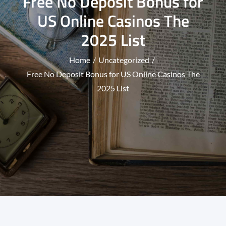
Free No Deposit Bonus for
US Online Casinos The
2025 List
Home
Uncategorized
Free No Deposit Bonus for US Online Casinos The
2025 List