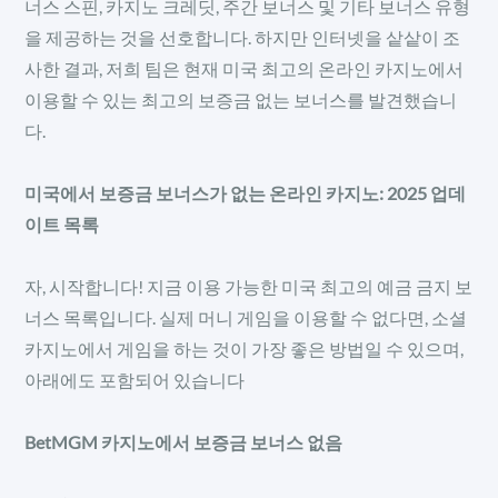
너스 스핀, 카지노 크레딧, 주간 보너스 및 기타 보너스 유형
을 제공하는 것을 선호합니다. 하지만 인터넷을 샅샅이 조
사한 결과, 저희 팀은 현재 미국 최고의 온라인 카지노에서
이용할 수 있는 최고의 보증금 없는 보너스를 발견했습니
다.
미국에서 보증금 보너스가 없는 온라인 카지노: 2025 업데
이트 목록
자, 시작합니다! 지금 이용 가능한 미국 최고의 예금 금지 보
너스 목록입니다. 실제 머니 게임을 이용할 수 없다면, 소셜
카지노에서 게임을 하는 것이 가장 좋은 방법일 수 있으며,
아래에도 포함되어 있습니다
BetMGM 카지노에서 보증금 보너스 없음