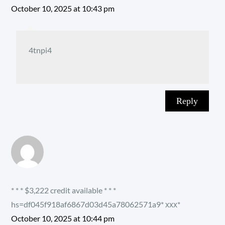
October 10, 2025 at 10:43 pm
4tnpi4
Reply
* * * $3,222 credit available * * *
hs=df045f918af6867d03d45a78062571a9* ххх*
October 10, 2025 at 10:44 pm