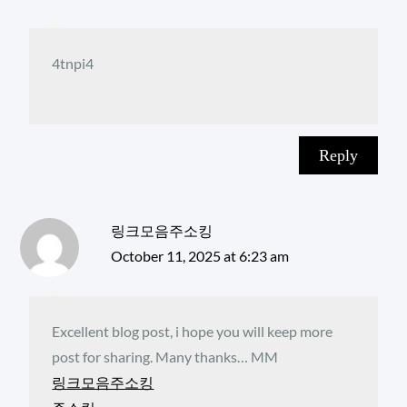
4tnpi4
Reply
링크모음주소킹
October 11, 2025 at 6:23 am
Excellent blog post, i hope you will keep more
post for sharing. Many thanks… MM
링크모음주소킹