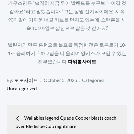
가우스만은 “솔직히 지금 루이 발랜드를 누구보다 이길 것
같아요.”라고 말했습니다. “그는 정말 전기적이에요. 시속
90마일에 가까운 너클 커브를 던지고 있는데, 스탠튼을 시
속 101마일로 삼진으로 잡은 것 같아요.”
벨린저의 만루 홈런으로 볼프를 득점한 것은 토론토가 10-
1로 승리하기 위해 7점을 더 올리며 양키스가 모일 수 있는
전부였습니다.
파워볼사이트
Posted
Categories
By:
토토사이트
October 5, 2025
Categories :
:
on
Uncategorized
Post
Wallabies legend Quade Cooper blasts coach
navigation
over Bledisloe Cup nightmare