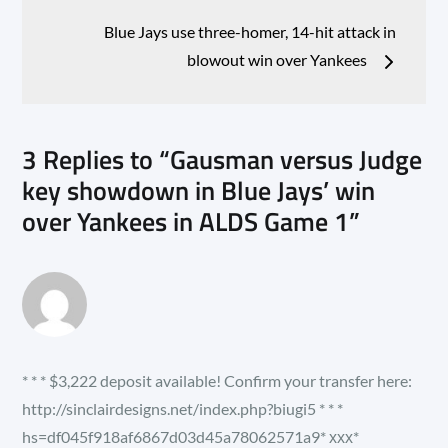
Blue Jays use three-homer, 14-hit attack in
blowout win over Yankees
3 Replies to “Gausman versus Judge
key showdown in Blue Jays’ win
over Yankees in ALDS Game 1”
* * * $3,222 deposit available! Confirm your transfer here:
http://sinclairdesigns.net/index.php?biugi5 * * *
hs=df045f918af6867d03d45a78062571a9* ххх*