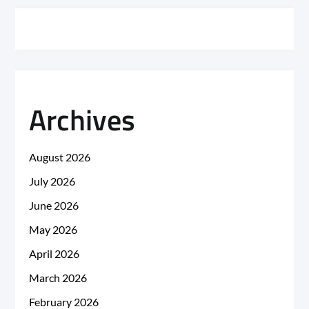
Archives
August 2026
July 2026
June 2026
May 2026
April 2026
March 2026
February 2026