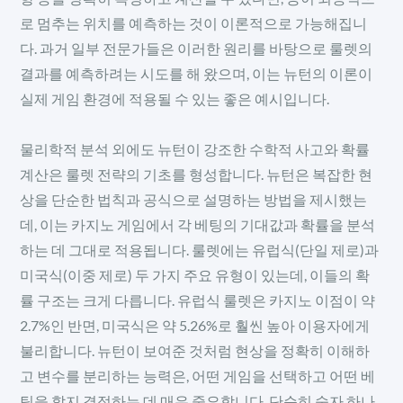
로 멈추는 위치를 예측하는 것이 이론적으로 가능해집니
다. 과거 일부 전문가들은 이러한 원리를 바탕으로 룰렛의
결과를 예측하려는 시도를 해 왔으며, 이는 뉴턴의 이론이
실제 게임 환경에 적용될 수 있는 좋은 예시입니다.
물리학적 분석 외에도 뉴턴이 강조한 수학적 사고와 확률
계산은 룰렛 전략의 기초를 형성합니다. 뉴턴은 복잡한 현
상을 단순한 법칙과 공식으로 설명하는 방법을 제시했는
데, 이는 카지노 게임에서 각 베팅의 기대값과 확률을 분석
하는 데 그대로 적용됩니다. 룰렛에는 유럽식(단일 제로)과
미국식(이중 제로) 두 가지 주요 유형이 있는데, 이들의 확
률 구조는 크게 다릅니다. 유럽식 룰렛은 카지노 이점이 약
2.7%인 반면, 미국식은 약 5.26%로 훨씬 높아 이용자에게
불리합니다. 뉴턴이 보여준 것처럼 현상을 정확히 이해하
고 변수를 분리하는 능력은, 어떤 게임을 선택하고 어떤 베
팅을 할지 결정하는 데 매우 중요합니다. 단순히 숫자 하나