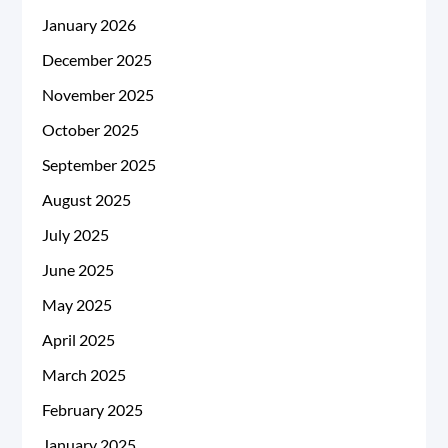
January 2026
December 2025
November 2025
October 2025
September 2025
August 2025
July 2025
June 2025
May 2025
April 2025
March 2025
February 2025
January 2025