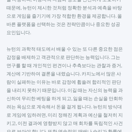
때문에, 뉴턴이 제시한 것처럼 정확한 분석과 예측을 바탕
으로 게임을 즐기기에 가장 적합한 환경을 제공합니다. 올
바른 플랫폼을 선택하는 것은 전략만큼이나 중요한 성공
요인입니다.
뉴턴의 과학적 태도에서 배울 수 있는 또 다른 중요한 점은
감정을 배제하고 객관적으로 판단하는 능력입니다. 그는
연구를 할 때 개인적인 편견이나 추측보다는 관찰과 증거,
계산에 기반하여 결론을 내렸습니다. 카지노에서 많은 사
람이 실패하는 이유는 바로 감정에 휩쓸려 합리적인 판단
을 내리지 못하기 때문입니다. 이길 때는 자신의 능력을 과
신하여 무리한 베팅을 하게 되고, 잃을 때는 손실을 만회하
려는 욕심으로 계속해서 돈을 걸게 됩니다. 뉴턴의 방식대
로 게임에 임하려면, 미리 정해진 계획과 예산을 철저히 지
키고, 이전 결과에 영향받지 않고 매 회차를 독립적인 사건
으로 보아야 합니다. 또한 연속적인 패배나 승리가 확률에