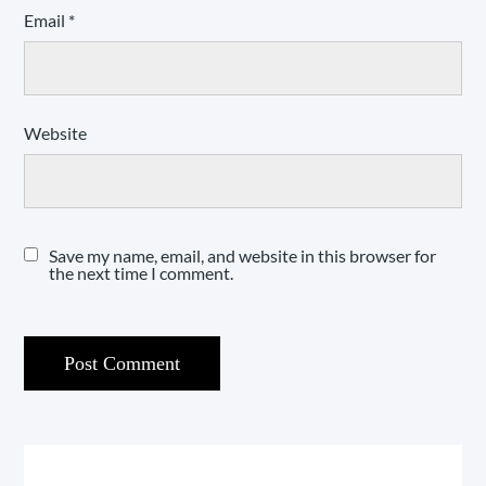
Email
*
Website
Save my name, email, and website in this browser for
the next time I comment.