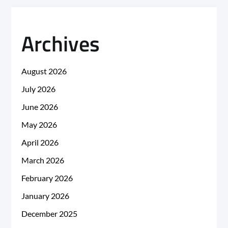
Archives
August 2026
July 2026
June 2026
May 2026
April 2026
March 2026
February 2026
January 2026
December 2025