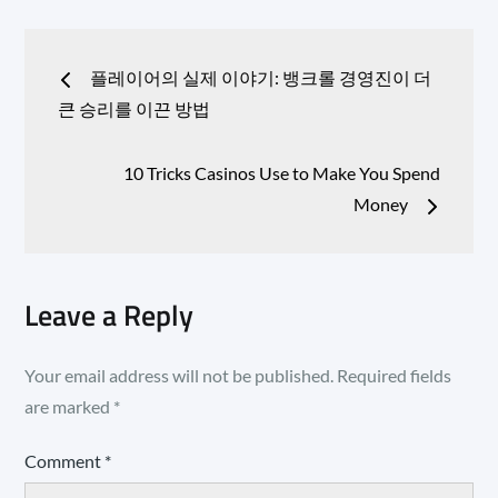
Post
플레이어의 실제 이야기: 뱅크롤 경영진이 더
navigation
큰 승리를 이끈 방법
10 Tricks Casinos Use to Make You Spend
Money
Leave a Reply
Your email address will not be published.
Required fields
are marked
*
Comment
*