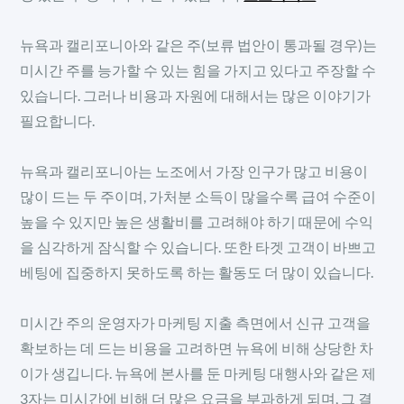
뉴욕과 캘리포니아와 같은 주(보류 법안이 통과될 경우)는
미시간 주를 능가할 수 있는 힘을 가지고 있다고 주장할 수
있습니다. 그러나 비용과 자원에 대해서는 많은 이야기가
필요합니다.
뉴욕과 캘리포니아는 노조에서 가장 인구가 많고 비용이
많이 드는 두 주이며, 가처분 소득이 많을수록 급여 수준이
높을 수 있지만 높은 생활비를 고려해야 하기 때문에 수익
을 심각하게 잠식할 수 있습니다. 또한 타겟 고객이 바쁘고
베팅에 집중하지 못하도록 하는 활동도 더 많이 있습니다.
미시간 주의 운영자가 마케팅 지출 측면에서 신규 고객을
확보하는 데 드는 비용을 고려하면 뉴욕에 비해 상당한 차
이가 생깁니다. 뉴욕에 본사를 둔 마케팅 대행사와 같은 제
3자는 미시간에 비해 더 많은 요금을 부과하게 되며, 그 결