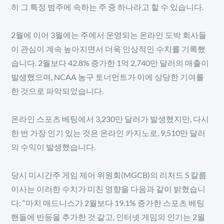
히 그 특정 범주에 속하는 주 중 하나라고 할 수 있습니다.
2월에 이어 3월에는 주에서 운영되는 온라인 도박 회사들
이 관심이 계속 높아지면서 더욱 인상적인 수치를 기록했
습니다. 2월보다 42.8% 증가한 1억 2,740만 달러의 매출이
발생했으며, NCAA 농구 토너먼트가 이에 상당한 기여를
한 것으로 파악되었습니다.
온라인 스포츠 베팅에서 3,230만 달러가 발생했지만, 다시
한 번 가장 인기 있는 것은 온라인 카지노로, 9,510만 달러
의 수익이 발생했습니다.
당시 미시간주 게임 제어 위원회(MGCB)의 리처드 S 칼름
이사는 이러한 수치가 미친 영향을 다음과 같이 밝혔습니
다: “마치 매드니스가 2월보다 19.1% 증가한 스포츠 베팅
핸들에 반등을 추가한 것 같고, 인터넷 게임의 인기는 2월