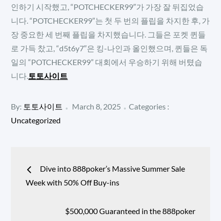
인하기 시작했고, “POTCHECKER99″가 가장 잘 뒤집었습
니다. “POTCHECKER99″는 첫 두 번의 플립을 차지한 후, 가
장 중요한 세 번째 플립을 차지했습니다. 그들은 포켓 퀸들
로 가득 찼고, “d5t6y7″은 킹-나인과 올인했으며, 퀸들은 독
일의 “POTCHECKER99” 대회에서 우승하기 위해 버텼습
니다.
토토사이트
Posted
Categories
By:
토토사이트
March 8, 2025
Categories :
:
on
Uncategorized
Post
Dive into 888poker’s Massive Summer Sale
navigation
Week with 50% Off Buy-ins
$500,000 Guaranteed in the 888poker