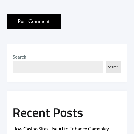
Search
Search
Recent Posts
How Casino Sites Use AI to Enhance Gameplay