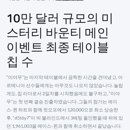
10만 달러 규모의 미
스터리 바운티 메인
이벤트 최종 테이블
칩 수
“미야무”는 마지막 테이블에서 끔찍한 시간을 견뎌냈고, 아
르메니아 선수들에게는 아무것도 나오지 않았습니다. 놀랍
게도, 칩 리더로서 2일차를 시작했음에도 불구하고, “미야
무”는 첫 번째 결승 진출자였습니다. 그들의 참가는 에이
스-퀸 하트와 함께 컷오프에서 120,000으로 최소 상승한
후, “d5t6y7″이 빅 블라인드에서 3베팅 올인했을 때 뒤에 있
던 1,961,003을 에이스-퀸과 함께 취소하면서 끝났습니다.