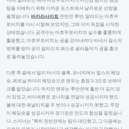
팀을 지배하기 위해 가까운 포스트에서 날카로운 선방을
펼쳤습니다.
바카라사이트
전반전 후반, 말라드는 마흐무
토비치를 다시 시험해 보았지만, 그때 이미 득점을 시작한
상태였습니다. 공격수는 마흐무토비치의 실수를 훌륭하게
활용했고, 마흐무토비치는 공을 걷어내려다 바네사 질스의
방해를 받아 공이 말라드의 패스로 굴러들어가 공을 홈으
로 돌려놓았습니다.
다른 쪽 끝에서 밀리 터너의 블록, 코너킥에서 질스의 헤딩
슛, 페르닐 하더의 헤딩슛으로 맨유는 총점 3-3으로 브레이
크를 밟았습니다. 하지만 맨유는 후반전에 훨씬 더 깊이 앉
아 있었고, 바이에른은 코너킥을 연달아 성공시키며 핸드
볼에 대한 페널티킥을 두 번이나 성공시키지 못했고, 주장
이 헤딩슛을 성공시키며 경기장은 안도의 함성을 질렀습니
다. 스키너는 “특히 전반전에는 팀이 대단했고, 그 다음에는
피로와 피로가 시작되었다고 생각했습니다.”라고 말했습니