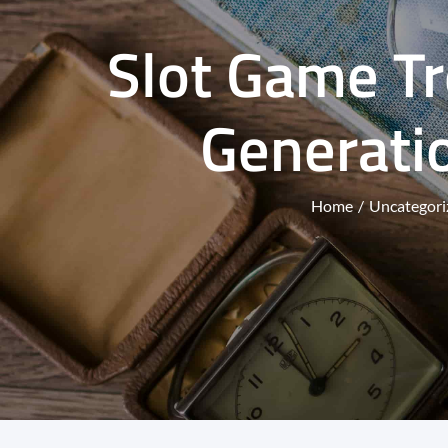
Slot Game Tr
Generatio
Home
Uncategori