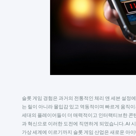
슬롯 게임 경험은 과거의 전통적인 체리 앤 세븐 설정에
는 릴이 아니라 몰입감 있고 역동적이며 빠르게 움직이
세대의 플레이어들이 더 매력적이고 인터랙티브한 콘
과 혁신으로 이러한 도전에 직면하게 되었습니다. AI 
가상 세계에 이르기까지 슬롯 게임 산업은 새로운 아이