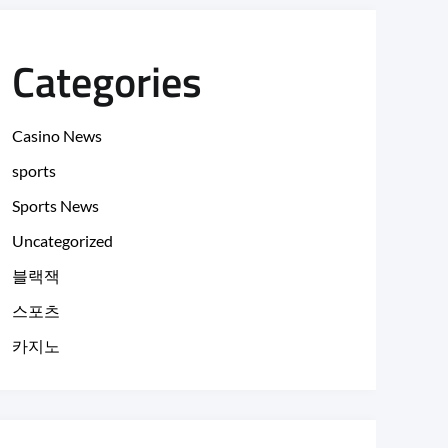
Categories
Casino News
sports
Sports News
Uncategorized
블랙잭
스포츠
카지노