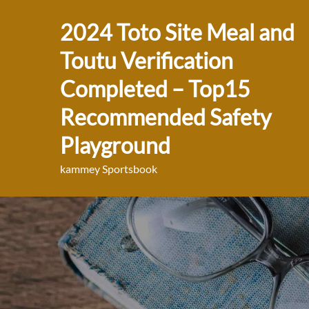
Skip
2024 Toto Site Meal and
to
content
Toutu Verification
Completed – Top15
Recommended Safety
Playground
kammey Sportsbook