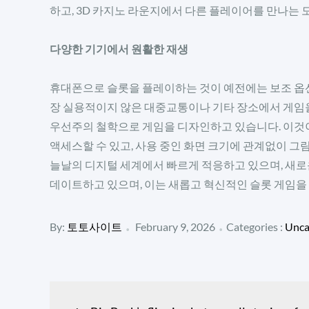
하고, 3D 카지노 라운지에서 다른 플레이어를 만나는 
다양한 기기에서 원활한 재생
휴대폰으로 슬롯을 플레이하는 것이 예전에는 보조 옵
장 실용적이지 않은 대중교통이나 기타 장소에서 게임을
우선주의 철학으로 게임을 디자인하고 있습니다. 이것이
액세스할 수 있고, 사용 중인 화면 크기에 관계없이 
늘날의 디지털 세계에서 빠르게 적응하고 있으며, 새로
데이트하고 있으며, 이는 새롭고 혁신적인 슬롯 게임을
Posted
Categories
By:
토토사이트
February 9, 2026
Categories :
Unca
:
on
Post