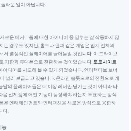
 놀라운 일이 아닙니다.
 새로운 메커니즘에 대한 아이디어 중 일부는 잘 작동하지 않
지는 경우도 있지만, 홀드나 윈과 같은 게임은 업계 전체의
속해서 열성적인 플레이어를 끌어들일 것입니다. 이 드라이브
회로 기판과 휴대폰으로 전환하는 것이었습니다.
토토사이트
아이디어를 시도해 볼 수 있게 되었습니다. 인터랙티브 보너
 더 널리 보급되고 있습니다. 온라인 슬롯으로의 전환으로 게
늘날의 플레이어들은 더 이상 레버만 당기는 것이 아니라 타
다음 신제품에 어떤 기능이 등장해야 하는지 투표하는 방식
랫폼은 엔터테인먼트와 인터랙션을 새로운 방식으로 융합하
니다.
기능