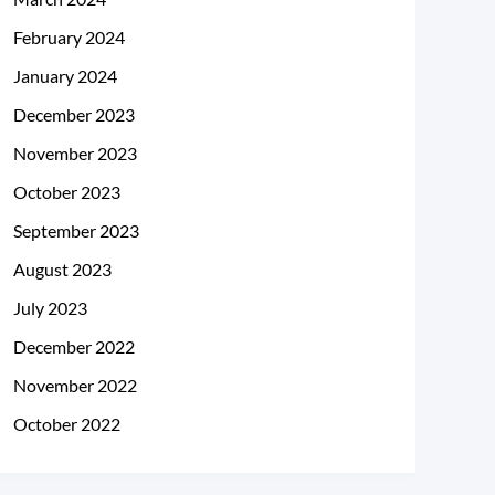
February 2024
January 2024
December 2023
November 2023
October 2023
September 2023
August 2023
July 2023
December 2022
November 2022
October 2022