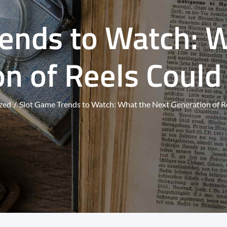
ends to Watch: 
n of Reels Could
zed
Slot Game Trends to Watch: What the Next Generation of R