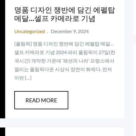
명품 디자인 쟁반에 담긴 에펠탑
메달…셀프 카메라로 기념
Posted
Uncategorized
December 9, 2024
on
[올림픽] 명품 디자인 쟁반에 담긴 에펠탑 메달…
셀프 카메라로 기념 2024 파리 올림픽이 27일(한
국시간) 개막한 가운데 ‘패션의 나라’ 프랑스에서
열리는 올림픽다운 시상식 장면이 화제다. 먼저
이번 […]
READ MORE