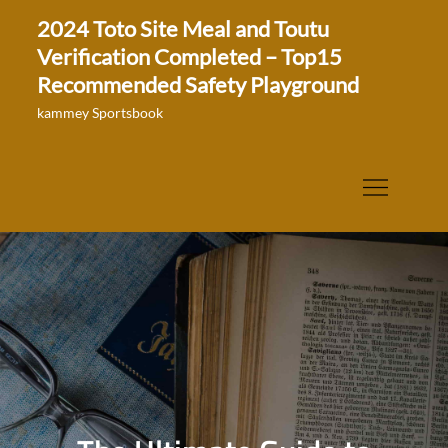
Skip
2024 Toto Site Meal and Toutu
to
Verification Completed – Top15
content
Recommended Safety Playground
kammey Sportsbook