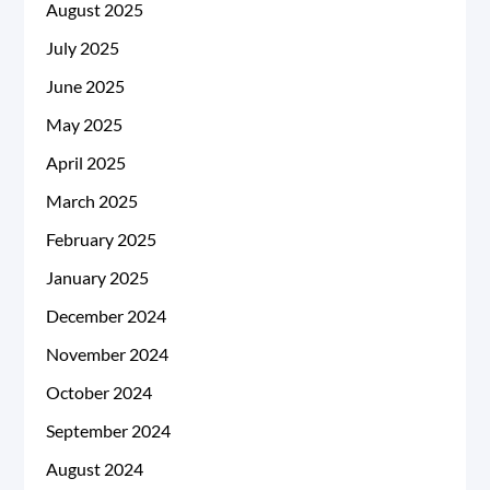
August 2025
July 2025
June 2025
May 2025
April 2025
March 2025
February 2025
January 2025
December 2024
November 2024
October 2024
September 2024
August 2024