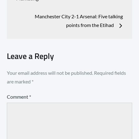
Manchester City 2-1 Arsenal: Five talking
points from the Etihad
Leave a Reply
Your email address will not be published.
Required fields
are marked
*
Comment
*