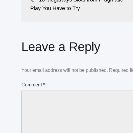
navigation
Play You Have to Try
Leave a Reply
Your email address will not be published.
Required f
Comment
*