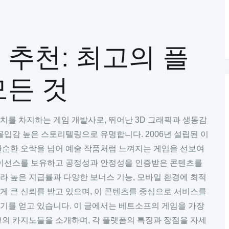
추천: 최고의 플
모든 것
치를 차지하는 게임 개발사로, 뛰어난 3D 그래픽과 생동감
몰입감 높은 스토리텔링으로 유명합니다. 2006년 설립된 이
단순한 오락을 넘어 예술 작품처럼 느껴지는 게임을 선보여
의 라이선스를 보유하고 공정성과 안정성을 인증받은 콘텐츠를
라 높은 지급률과 다양한 보너스 기능, 모바일 환경에 최적
게 큰 신뢰를 받고 있으며, 이 콘텐츠를 중심으로 서비스를
기를 얻고 있습니다. 이 글에서는 베트소프의 게임을 가장
고의 카지노들을 소개하며, 각 플랫폼의 특징과 장점을 자세