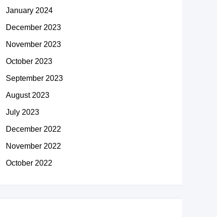
January 2024
December 2023
November 2023
October 2023
September 2023
August 2023
July 2023
December 2022
November 2022
October 2022