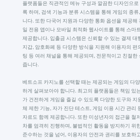
플랫폼들은 직관적인 메뉴 구성과 깔끔한 디자인으로 
록 하며, 검색 기능과 분류 시스템을 통해 게임의 종류
니다. 또한 다국어 지원과 다양한 통화 옵션을 제공해 
일 전용 앱이나 모바일 최적화 웹사이트를 통해 스
제공합니다. 입출금 시스템은 신뢰할 수 있는 결제 대
지갑, 암호화폐 등 다양한 방식을 지원해 이용자의 편의
팅 등 여러 채널을 통해 제공되며, 전문적이고 친절한
줍니다.
베트소프 카지노를 선택할 때는 제공되는 게임의 다양
하게 살펴보아야 합니다. 최고의 플랫폼들은 책임 있
가 건전하게 게임을 즐길 수 있도록 다양한 도구와 지원
체 제한 기능, 자가 진단 테스트, 게임 이용 시간 관리
자료도 함께 제공합니다. 또한 미성년자의 접근을 철저
차를 엄격히 진행하며, 불법적인 활동을 방지하기 위
준수하는 것을 넘어, 이용자의 안전과 권리를 보호하