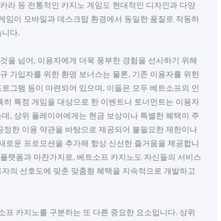
 바카라 등 전통적인 카지노 게임도 현대적인 디자인과 다양
든 게임이 모바일과 데스크탑 환경에서 동일한 품질로 작동하
습니다.
것을 넘어, 이용자에게 더욱 풍부한 경험을 선사하기 위해
규 가입자를 위한 환영 보너스는 물론, 기존 이용자를 위한
 프로그램 등이 마련되어 있으며, 이들은 모두 베트소프의 인
 특히 특정 게임을 대상으로 한 이벤트나 토너먼트는 이용자
는데, 상위 플레이어에게는 현금 보상이나 특별한 혜택이 주
 공정한 이용 약관을 바탕으로 제공되어 불필요한 제한이나
로 새로운 프로모션을 추가해 항상 신선한 즐거움을 제공합니
 플랫폼과 마찬가지로, 베트소프 카지노도 자신들의 서비스
용자의 선호도에 맞춘 맞춤형 혜택을 지속적으로 개발하고
프 카지노를 구분하는 또 다른 중요한 요소입니다. 상위