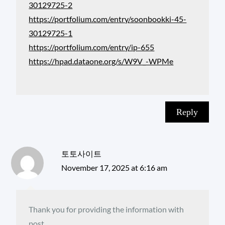
30129725-2
https://portfolium.com/entry/soonbookki-45-
30129725-1
https://portfolium.com/entry/ip-655
https://hpad.dataone.org/s/W9V_-WPMe
Reply
토토사이트
November 17, 2025 at 6:16 am
Thank you for providing the information with
post.