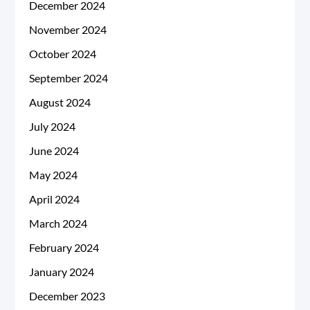
December 2024
November 2024
October 2024
September 2024
August 2024
July 2024
June 2024
May 2024
April 2024
March 2024
February 2024
January 2024
December 2023