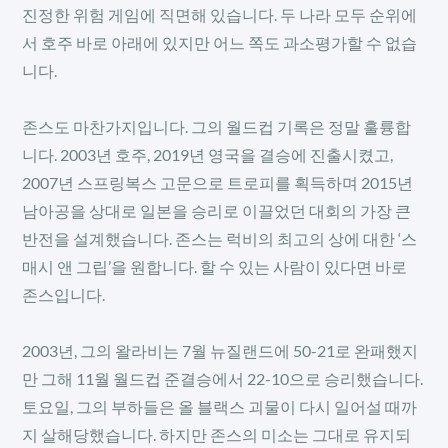
진정한 위험 게임에 직면해 있습니다. 두 나라 모두 순위에
서 호주 바로 아래에 있지만 어느 쪽도 과소평가할 수 없습
니다.
존스도 마찬가지입니다. 그의 월드컵 기록은 정말 훌륭합
니다. 2003년 호주, 2019년 영국을 결승에 진출시켰고,
2007년 스프링복스 고문으로 트로피를 획득하며 2015년
남아공을 상대로 일본을 승리로 이끌었던 대회의 가장 큰
반전을 설계했습니다. 존스는 럭비의 최고의 상에 대한 ‘스
매시 앤 그립’을 원합니다. 할 수 있는 사람이 있다면 바로
존스입니다.
2003년, 그의 왈라비는 7월 뉴질랜드에 50-21로 완패했지
만 그해 11월 월드컵 준결승에서 22-10으로 승리했습니다.
토요일, 그의 부하들은 올 블랙스 괴물이 다시 일어설 때까
지 살해당했습니다. 하지만 존스의 미소는 그대로 유지되