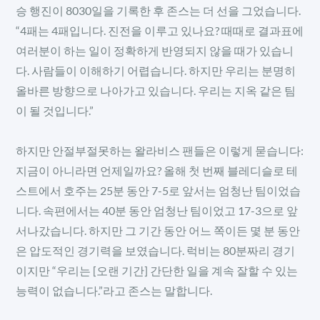
승 행진이 8030일을 기록한 후 존스는 더 선을 그었습니다.
“4패는 4패입니다. 진전을 이루고 있나요? 때때로 결과표에
여러분이 하는 일이 정확하게 반영되지 않을 때가 있습니
다. 사람들이 이해하기 어렵습니다. 하지만 우리는 분명히
올바른 방향으로 나아가고 있습니다. 우리는 지옥 같은 팀
이 될 것입니다.”
하지만 안절부절못하는 왈라비스 팬들은 이렇게 묻습니다:
지금이 아니라면 언제일까요? 올해 첫 번째 블레디슬로 테
스트에서 호주는 25분 동안 7-5로 앞서는 엄청난 팀이었습
니다. 속편에서는 40분 동안 엄청난 팀이었고 17-3으로 앞
서나갔습니다. 하지만 그 기간 동안 어느 쪽이든 몇 분 동안
은 압도적인 경기력을 보였습니다. 럭비는 80분짜리 경기
이지만 “우리는 [오랜 기간] 간단한 일을 계속 잘할 수 있는
능력이 없습니다.”라고 존스는 말합니다.