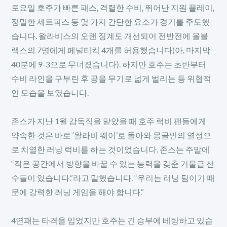
토요일 호주가 빠른 패스, 격렬한 수비, 뛰어난 지원 플레이,
정밀한 세트피스 등 몇 가지 간단한 요소가 경기를 주도했
습니다. 왈라비스의 오랜 징계도 개선되어 전반전에 올블
랙스의 7명에게 페널티킥 4개를 허용했습니다(아, 마지막
40분에 9-3으로 무너졌습니다). 하지만 호주는 초반부터
수비 라인을 구부린 후 공을 무기로 넓게 벌리는 등 위협적
인 모습을 보였습니다.
존스가 지난 1월 감독직을 맡았을 때 호주 럭비 팬들에게
약속한 것은 바로 ‘왈라비 웨이’로 돌아와 몽골인의 열정으
로 치열한 러닝 럭비를 하는 것이었습니다. 존스는 주말에
“작은 공간에서 방향을 바꿀 수 있는 능력을 갖춘 거물급 선
수들이 있습니다.”라고 말했습니다. “우리는 러닝 팀이기 때
문에 강력한 러닝 게임을 해야 합니다.”
4연패는 타격을 입었지만 호주는 긴 승부에 베팅하고 있습