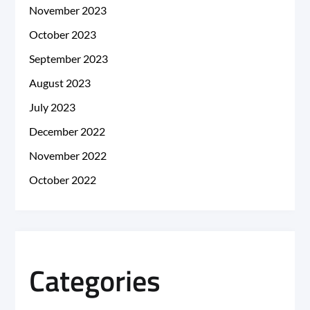
November 2023
October 2023
September 2023
August 2023
July 2023
December 2022
November 2022
October 2022
Categories