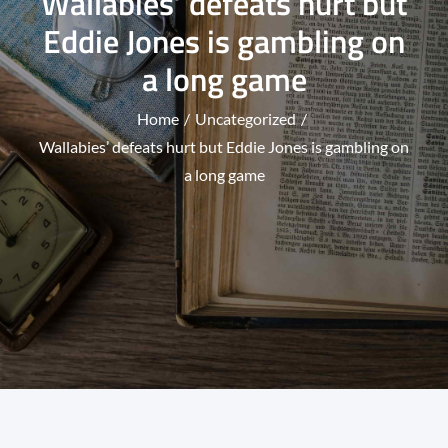
Wallabies’ defeats hurt but
Eddie Jones is gambling on
a long game
Home
Uncategorized
Wallabies’ defeats hurt but Eddie Jones is gambling on
a long game