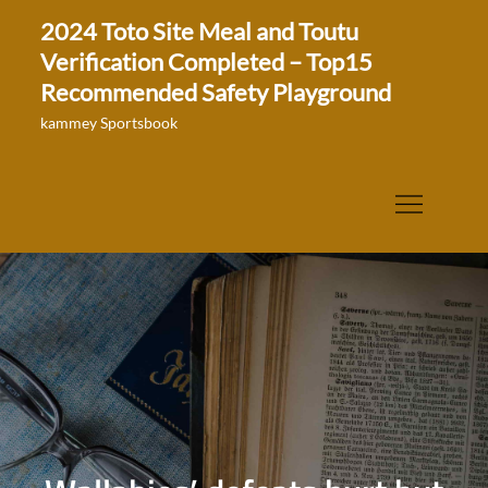
Skip
2024 Toto Site Meal and Toutu
to
Verification Completed – Top15
content
Recommended Safety Playground
kammey Sportsbook