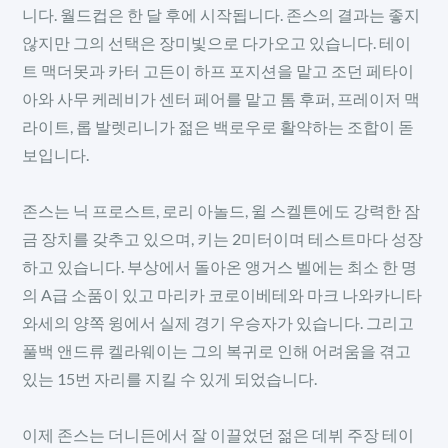
니다. 월드컵은 한 달 후에 시작됩니다. 존스의 결과는 좋지
않지만 그의 선택은 장미빛으로 다가오고 있습니다. 테이
트 맥더못과 카터 고든이 하프 포지션을 맡고 조던 페타이
아와 사무 케레비가 센터 페어를 맡고 톰 후퍼, 프레이저 맥
라이트, 롭 발렛리니가 젊은 백로우로 활약하는 조합이 돋
보입니다.
존스는 닉 프로스트, 로리 아놀드, 윌 스켈튼에도 강력한 잠
금 장치를 갖추고 있으며, 키는 2미터이며 테스트마다 성장
하고 있습니다. 부상에서 돌아온 앵거스 벨에는 최소 한 명
의 A급 소품이 있고 마리카 코로이베테와 마크 나와카니타
와세의 양쪽 윙에서 실제 경기 우승자가 있습니다. 그리고
풀백 앤드류 켈라웨이는 그의 복귀로 인해 어려움을 겪고
있는 15번 자리를 지킬 수 있게 되었습니다.
이제 존스는 더니든에서 잘 이끌었던 젊은 데뷔 주장 테이