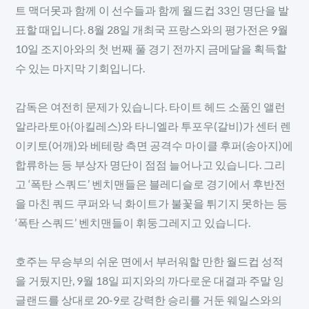
트 맥더못과 함께 이 선수들과 함께 월드컵 33인 명단을 발
표할 때입니다. 8월 28일 개최국 프랑스와의 평가전은 9월
10일 조지아와의 첫 번째 풀 경기 전까지 금메달을 획득할
수 있는 마지막 기회입니다.
감독은 여전히 문제가 있습니다. 타이트 헤드 소품인 앨런
알라라토아(아킬레스)와 타니엘라 투포우(갈비)가 센터 렌
이키토(어깨)와 베테랑 측면 공격수 마이클 후퍼(송아지)에
합류하는 등 부상자 명단이 점점 늘어나고 있습니다. 그리
고 ‘폭탄 스쿼드’ 벤치맨들은 블레디슬로 경기에서 후반전
을 마친 쿼드 쿠퍼와 닉 화이트가 불꽃을 튀기지 못하는 등
‘폭탄 스쿼드’ 벤치맨들이 휘둥그레지고 있습니다.
호주는 무승부의 쉬운 면에서 부러워할 만한 월드컵 성적
을 거뒀지만, 9월 18일 피지와의 까다로운 대결과 주말 잉
글랜드를 상대로 20-9로 강력한 승리를 거둔 웨일스와의