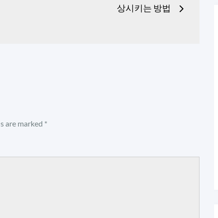
상시키는 방법
ds are marked
*