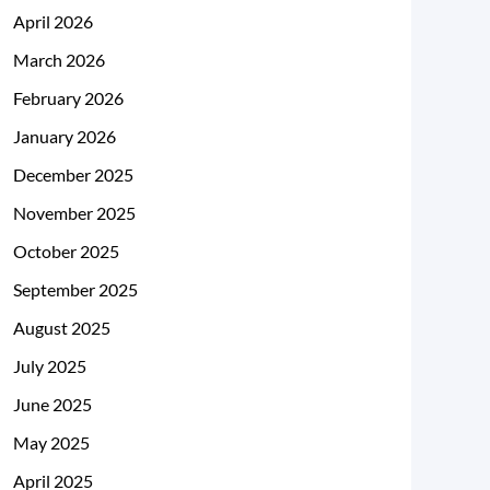
April 2026
March 2026
February 2026
January 2026
December 2025
November 2025
October 2025
September 2025
August 2025
July 2025
June 2025
May 2025
April 2025