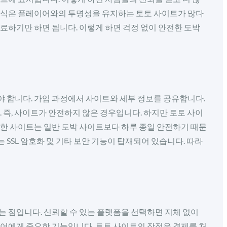
 소식은 플레이어와의 투명성을 유지하는 토토 사이트가 많다
료하기만 하면 됩니다. 이렇게 하면 걱정 없이 안전한 도박
 합니다. 가입 과정에서 사이트와 세부 정보를 공유합니다.
. 즉, 사이트가 안전하지 않은 경우입니다. 하지만 토토 사이
러한 사이트는 일반 도박 사이트보다 하루 종일 안전하기 때문
SSL 암호화 및 기타 보안 기능이 탑재되어 있습니다. 따라
는 점입니다. 신뢰할 수 있는 플랫폼을 선택하면 지체 없이
이어에게 중요한 기능입니다. 토토 사이트의 장점은 결제를 처