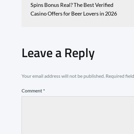
navigation
Spins Bonus Real? The Best Verified
Casino Offers for Beer Lovers in 2026
Leave a Reply
Your email address will not be published.
Required fiel
Comment
*