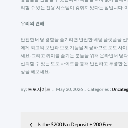
리할 수 있는 전용 시스템이 갖춰져 있다는 점입니다. 
우리의 견해
안전한 베팅 경험을 즐기려면 안전한 베팅 플랫폼을 선
에게 최고의 보안과 보호 기능을 제공하므로 토토 사이
세요. 그리고 취미를 즐기는 분들을 위해 온라인 베팅
신뢰할 수 있는 토토 사이트를 통해 안전하고 투명한 
상을 해보세요.
Posted
Categories
By:
토토사이트
May 30, 2026
Categories :
Uncateg
:
on
Post
Is the $200 No Deposit + 200 Free