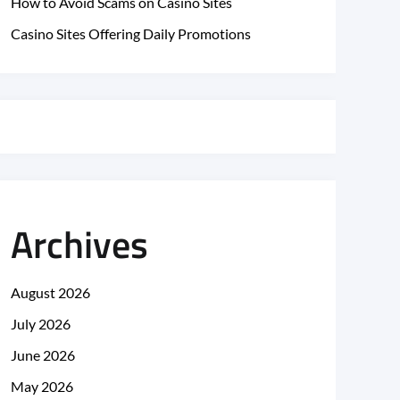
How to Avoid Scams on Casino Sites
Casino Sites Offering Daily Promotions
Archives
August 2026
July 2026
June 2026
May 2026