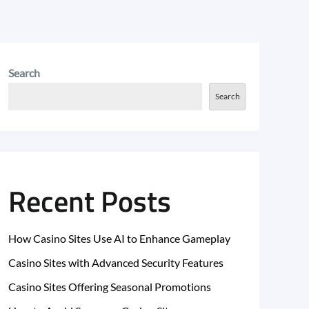
Search
Search
Recent Posts
How Casino Sites Use AI to Enhance Gameplay
Casino Sites with Advanced Security Features
Casino Sites Offering Seasonal Promotions