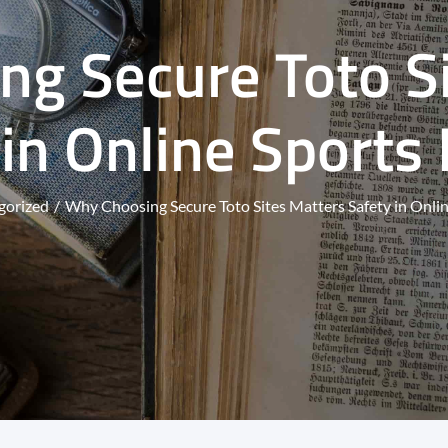
g Secure Toto S
in Online Sports
gorized
Why Choosing Secure Toto Sites Matters Safety in Onlin