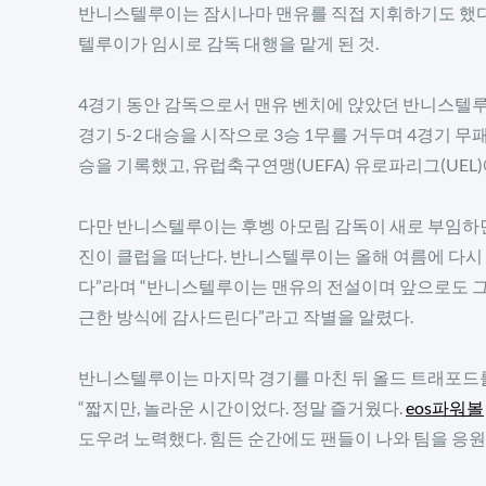
반니스텔루이는 잠시나마 맨유를 직접 지휘하기도 했다
텔루이가 임시로 감독 대행을 맡게 된 것.
4경기 동안 감독으로서 맨유 벤치에 앉았던 반니스텔루
경기 5-2 대승을 시작으로 3승 1무를 거두며 4경기 무패 
승을 기록했고, 유럽축구연맹(UEFA) 유로파리그(UEL)
다만 반니스텔루이는 후벵 아모림 감독이 새로 부임하면
진이 클럽을 떠난다. 반니스텔루이는 올해 여름에 다시 
다”라며 “반니스텔루이는 맨유의 전설이며 앞으로도 그
근한 방식에 감사드린다”라고 작별을 알렸다.
반니스텔루이는 마지막 경기를 마친 뒤 올드 트래포드를
“짧지만, 놀라운 시간이었다. 정말 즐거웠다.
eos파워볼
도우려 노력했다. 힘든 순간에도 팬들이 나와 팀을 응