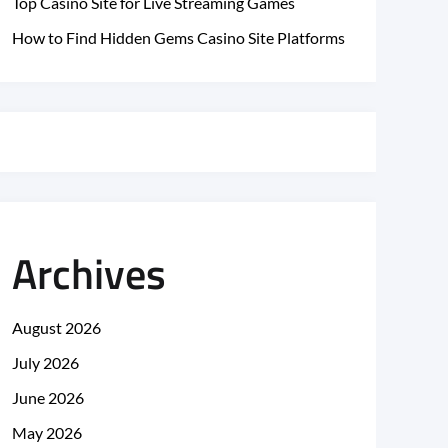
Top Casino Site for Live Streaming Games
How to Find Hidden Gems Casino Site Platforms
Archives
August 2026
July 2026
June 2026
May 2026