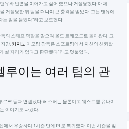
 맨유와 인연을 이어가고 싶어 했으나 거절당했다. 매체
 거절당한 뒤 팀을 떠나며 큰 충격을 받았다. 그는 맨유에
는 말을 들었다”라고 보도했다.
감독의 스태프 역할을 맡으며 올드 트래포드로 돌아왔다. 그
했지만,
카지노
아모림 감독은 스포르팅에서 자신의 신뢰할
가 설 자리가 없다고 판단했다”라고 덧붙였다.
텔루이는 여러 팀의 관
부르크 등과 연결됐다. 레스터는 물론이고 웨스트햄 유나이
는 이야기도 나왔다.
에서 우승하며 1시즌 만에 PL로 복귀했다. 이번 시즌을 앞