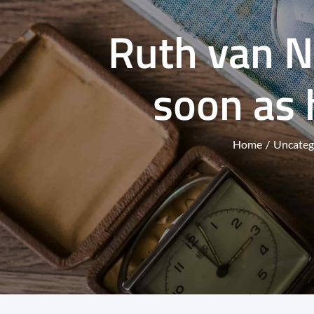
Ruth van N
soon as 
Home
Uncateg