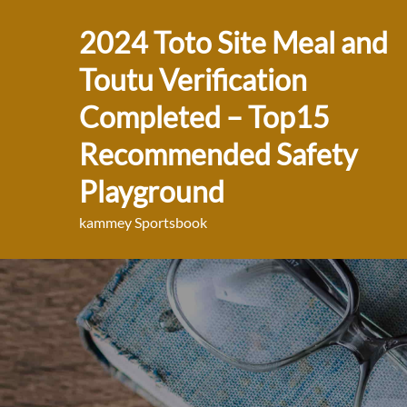
Skip
2024 Toto Site Meal and
to
content
Toutu Verification
Completed – Top15
Recommended Safety
Playground
kammey Sportsbook