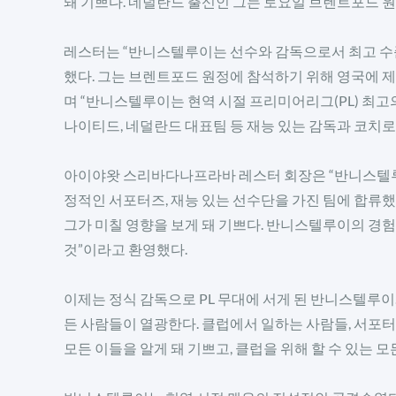
돼 기쁘다. 네덜란드 출신인 그는 토요일 브렌트포드 원
레스터는 “반니스텔루이는 선수와 감독으로서 최고 수준
했다. 그는 브렌트포드 원정에 참석하기 위해 영국에 제
며 “반니스텔루이는 현역 시절 프리미어리그(PL) 최고의
나이티드, 네덜란드 대표팀 등 재능 있는 감독과 코치
아이야왓 스리바다나프라바 레스터 회장은 “반니스텔루
정적인 서포터즈, 재능 있는 선수단을 가진 팀에 합류했
그가 미칠 영향을 보게 돼 기쁘다. 반니스텔루이의 경험
것”이라고 환영했다.
이제는 정식 감독으로 PL 무대에 서게 된 반니스텔루이
든 사람들이 열광한다. 클럽에서 일하는 사람들, 서포
모든 이들을 알게 돼 기쁘고, 클럽을 위해 할 수 있는 모