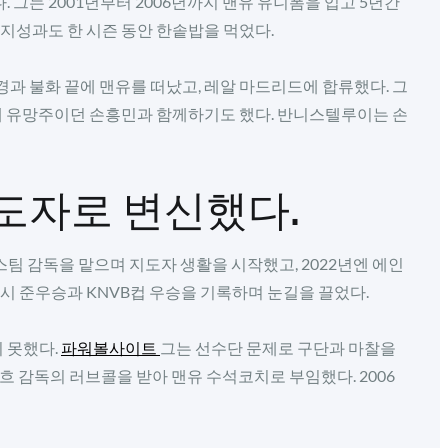
그는 2001년부터 2006년까지 맨유 유니폼을 입고 5년간
지성과도 한 시즌 동안 한솥밥을 먹었다.
과 불화 끝에 맨유를 떠났고, 레알 마드리드에 합류했다. 그
0대 유망주이던 손흥민과 함께하기도 했다. 반니스텔루이는 손
도자로 변신했다.
스팀 감독을 맡으며 지도자 생활을 시작했고, 2022년엔 에인
시 준우승과 KNVB컵 우승을 기록하며 눈길을 끌었다.
 못했다.
파워볼사이트
그는 선수단 문제로 구단과 마찰을
하흐 감독의 러브콜을 받아 맨유 수석코치로 부임했다. 2006