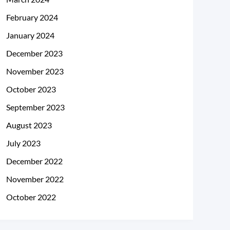
February 2024
January 2024
December 2023
November 2023
October 2023
September 2023
August 2023
July 2023
December 2022
November 2022
October 2022