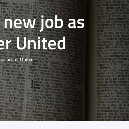
 new job as
er United
Manchester United