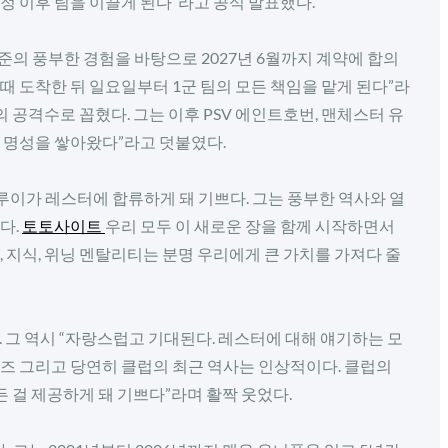
정 이후 팀을 이끌게 된다”라고 공식 발표했다.
의 풍부한 경험을 바탕으로 2027년 6월까지 계약에 합의
때 도착한 뒤 일요일부터 1군 팀의 모든 책임을 맡게 된다”라
 공격수로 꼽혔다. 그는 이후 PSV 에인트호번, 맨체스터 유
로 명성을 쌓아왔다”라고 덧붙였다.
이가 레스터에 합류하게 돼 기쁘다. 그는 풍부한 역사와 열
다.
토토사이트
우리 모두 이 새로운 장을 함께 시작하면서
, 지식, 위닝 멘탈리티는 분명 우리에게 큰 가치를 가져다 줄
. 그 역시 “자랑스럽고 기대된다. 레스터에 대해 얘기하는 모
터즈 그리고 당연히 클럽의 최근 역사는 인상적이다. 클럽의
든 걸 제공하게 돼 기쁘다”라며 활짝 웃었다.